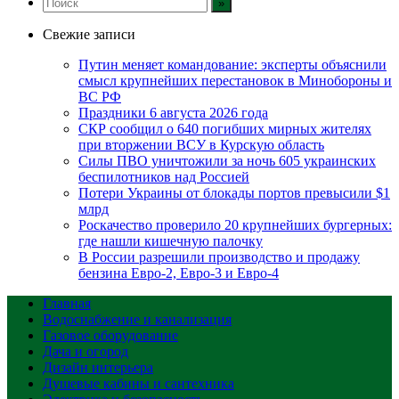
Свежие записи
Путин меняет командование: эксперты объяснили
смысл крупнейших перестановок в Минобороны и
ВС РФ
Праздники 6 августа 2026 года
СКР сообщил о 640 погибших мирных жителях
при вторжении ВСУ в Курскую область
Силы ПВО уничтожили за ночь 605 украинских
беспилотников над Россией
Потери Украины от блокады портов превысили $1
млрд
Роскачество проверило 20 крупнейших бургерных:
где нашли кишечную палочку
В России разрешили производство и продажу
бензина Евро-2, Евро-3 и Евро-4
Главная
Водоснабжение и канализация
Газовое оборудование
Дача и огород
Дизайн интерьера
Душевые кабины и сантехника