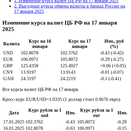
1.
Изменение курса валют ЦБ РФ на 17 января 2025
2.
Выгодные курсы обмена валюты в банках России на
17 января 2025
Изменение курса валют ЦБ РФ на 17 января
2025
Курс на 16
Курс на 17
Изм., руб
Валюта
января
января
(%)
USD
102.8078
102.3762
-0.43 (-0.42)
EUR
106.0971
105.8072
-0.29 (-0.27)
GBP
125.4358
125.4927
+0.06 (+0.05)
CNY
13.9197
13.9143
-0.01 (-0.07)
UAH
24.3197
24.2219
-0.1 (-0.41)
Все курсы валют ЦБ РФ на 17 января.
Кросс-курс EUR/USD=1.0335 (1 доллар стоит 0.9676 евро).
Курс рубля за 1
Курс рубля за 1
Дата
Изм.
Изм.
usd
eur
17.01.2025
102.3762
-0.43
105.8072
-0.29
16.01.2025
102.8078
-0.63
106.0971
-0.15