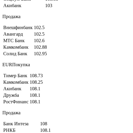
Акибанк
103
Продажа
Внешфинбанк
102.5
Авангард
102.5
МТС Банк
102.6
Камкомбанк
102.88
Солид Банк
102.95
EURПокупка
Тимер Банк
108.73
Камкомбанк
108.25
Акибанк
108.1
Дружба
108.1
РостФинанс
108.1
Продажа
Банк Интеза
108
РНКБ
108.1