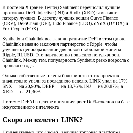
В посте на X (ранее Twitter) Santiment перечислил лучшие
протоколы DeFi. Injective (INJ) и Radix (XRD) замыкают
пятерку лучших. В десятку лучших вошли Curve Finance
(CRV), DeFiChain (DFI), Lido Finance (LDO), dYdX (DYDX) и
Fox Crypto (FOX).
Synthetix и Chainlink возглавили развитие DeFi в этом цикле.
Chainlink недавно заключил партнерство с Ripple, чтобы
улучшить ценообразование для новой стабильной монеты
Ripple, RLUSD. Это партнерство повысило популярность
Chainlink. Между тем, популярность Synthetix резко возросла с
прошлого года.
Однако собственные токены большинства этих проектов
значительно упали за последнюю неделю. LINK упал на 17%,
SNX — на 20,90%, DEEP — на 13,76%, INJ — на 20,87%, а
XRD — на 21,36%.
По теме: DeFAI в центре внимания: рост DeFi-токенов на базе
искусственного интеллекта
Скоро ли взлетит LINK?
Примечательно, что CycleX, ведущая торговая платформа,