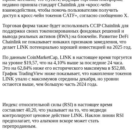
недавно приняла стандарт Chainlink для «кросс-чейн
взаимодействия, чтобы помочь пользователям получить
доступ к кросс-чейн токенов CATF», согласно сообщению X.
Торговая фирма также будет использовать CCIP Chainlink для
поддержки своих токенизированных фондовых решений и
вывода реальных активов (RWA) на блокчейн. Развитие DeFi
Chainlink не показывает никаких признаков замедления, что
делает LINK потенциально хорошей инвестицией на 2025 год.
По данным CoinMarketCap, LINK в настоящее время торгуется
на уровне $19,57, что на 4,10% выше за последние 24 часа.
Это на 62,84% ниже его исторического максимума в $52,88.
График TradingView ниже показывает, что накопление токенов
LINK упало с максимумов середины декабря, но уровни
остаются выше, чем большую часть 2024 года.
Индекс относительной силы (RSI) в настоящее время
составляет 40,20, что указывает на то, что медведи
контролируют ценовое действие LINK. Наклон линии RSI
предполагает, что альткоин вскоре может стать
перепроданным.