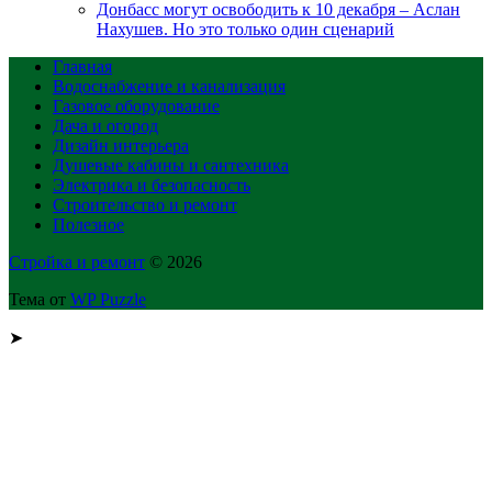
Донбасс могут освободить к 10 декабря – Аслан
Нахушев. Но это только один сценарий
Главная
Водоснабжение и канализация
Газовое оборудование
Дача и огород
Дизайн интерьера
Душевые кабины и сантехника
Электрика и безопасность
Строительство и ремонт
Полезное
Стройка и ремонт
© 2026
Тема от
WP Puzzle
➤