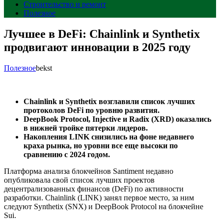
Строительство и ремонт
Полезное
Лучшее в DeFi: Chainlink и Synthetix
продвигают инновации в 2025 году
Полезное
bekst
Chainlink и Synthetix возглавили список лучших
протоколов DeFi по уровню развития.
DeepBook Protocol, Injective и Radix (XRD) оказались
в нижней тройке пятерки лидеров.
Накопления LINK снизились на фоне недавнего
краха рынка, но уровни все еще высоки по
сравнению с 2024 годом.
Платформа анализа блокчейнов Santiment недавно
опубликовала свой список лучших проектов
децентрализованных финансов (DeFi) по активности
разработки. Chainlink (LINK) занял первое место, за ним
следуют Synthetix (SNX) и DeepBook Protocol на блокчейне
Sui.