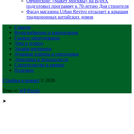
Овчинский: «Макет Москвы» на ВДНХ
подготовил программу к 70-летию Дня строителя
Фасад магазина Urban Revivo отсылает к крышам
традиционных китайских домов
Главная
Водоснабжение и канализация
Газовое оборудование
Дача и огород
Дизайн интерьера
Душевые кабины и сантехника
Электрика и безопасность
Строительство и ремонт
Полезное
Стройка и ремонт
© 2026
Тема от
WP Puzzle
➤