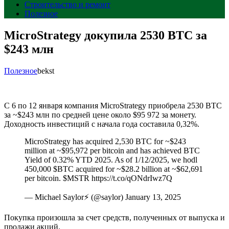
Строительство и ремонт
Полезное
MicroStrategy докупила 2530 BTC за
$243 млн
Полезное
bekst
С 6 по 12 января компания MicroStrategy приобрела 2530 BTC
за ~$243 млн по средней цене около $95 972 за монету.
Доходность инвестиций с начала года составила 0,32%.
MicroStrategy has acquired 2,530 BTC for ~$243
million at ~$95,972 per bitcoin and has achieved BTC
Yield of 0.32% YTD 2025. As of 1/12/2025, we hodl
450,000 $BTC acquired for ~$28.2 billion at ~$62,691
per bitcoin. $MSTR https://t.co/qONdrIwz7Q
— Michael Saylor⚡️ (@saylor) January 13, 2025
Покупка произошла за счет средств, полученных от выпуска и
продажи акций.