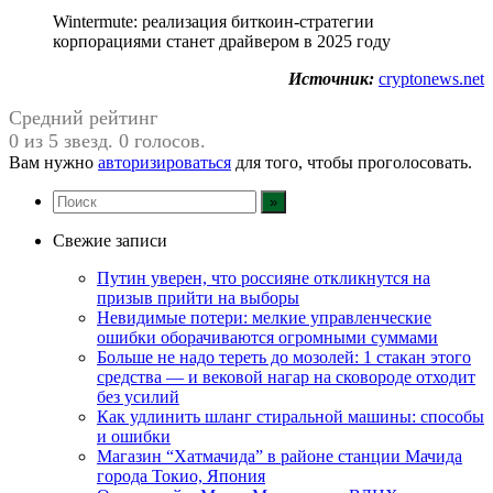
Wintermute: реализация биткоин-стратегии
корпорациями станет драйвером в 2025 году
Источник:
cryptonews.net
Средний рейтинг
0 из 5 звезд. 0 голосов.
Вам нужно
авторизироваться
для того, чтобы проголосовать.
Свежие записи
Путин уверен, что россияне откликнутся на
призыв прийти на выборы
Невидимые потери: мелкие управленческие
ошибки оборачиваются огромными суммами
Больше не надо тереть до мозолей: 1 стакан этого
средства — и вековой нагар на сковороде отходит
без усилий
Как удлинить шланг стиральной машины: способы
и ошибки
Магазин “Хатмачида” в районе станции Мачида
города Токио, Япония