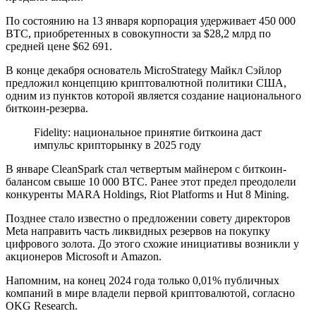
По состоянию на 13 января корпорация удерживает 450 000
BTC, приобретенных в совокупности за $28,2 млрд по
средней цене $62 691.
В конце декабря основатель MicroStrategy Майкл Сэйлор
предложил концепцию криптовалютной политики США,
одним из пунктов которой является создание национального
биткоин-резерва.
Fidelity: национальное принятие биткоина даст
импульс крипторынку в 2025 году
В январе CleanSpark стал четвертым майнером с биткоин-
балансом свыше 10 000 BTC. Ранее этот предел преодолели
конкуренты MARA Holdings, Riot Platforms и Hut 8 Mining.
Позднее стало известно о предложении совету директоров
Meta направить часть ликвидных резервов на покупку
цифрового золота. До этого схожие инициативы возникли у
акционеров Microsoft и Amazon.
Напомним, на конец 2024 года только 0,01% публичных
компаний в мире владели первой криптовалютой, согласно
OKG Research.