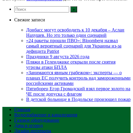
Свежие записи
Донбасс могут освободить к 10 декабря – Аслан
Нахушев. Но это только один сценарий
«24 ракеты прошли ПВО»: Bloomberg назвал
самый вероятный сценарий для Украины из-за
дефицита Patriot
Праздники 9 августа 2026 года
Пляжи в Геленджике открыли после снятия
угрозы атаки БПЛА
«Занимаются явным грабежом»: эксперты — о
планах ЕС получить контроль над замороженными
российскими активами
Пятиборец Егор Громадский взял первое золото на
ЧЕ после допуска с флагом
В детской больнице в Подольске произошел пожар
Главная
Водоснабжение и канализация
Газовое оборудование
Дача и огород
Дизайн интерьера