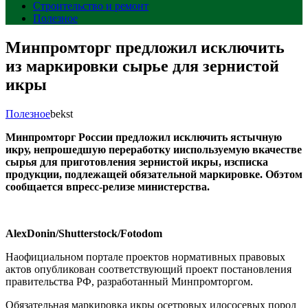
Строительство и ремонт
Полезное
Минпромторг предложил исключить
из маркировки сырье для зернистой
икры
Полезное
bekst
Минпромторг России предложил исключить ястычную
икру, непрошедшую переработку ииспользуемую вкачестве
сырья для приготовления зернистой икры, изсписка
продукции, подлежащей обязательной маркировке. Обэтом
сообщается в
пресс-релизе
министерства.
AlexDonin/Shutterstock/Fotodom
Наофициальном портале проектов нормативных правовых
актов опубликован соответствующий проект постановления
правительства РФ, разработанный Минпромторгом.
Обязательная маркировка икры осетровых илососевых пород