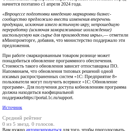
начнется поэтапно с1 апреля 2024 года.
«Впроцессе подготовки квведению маркировки
бизнес-
сообщество
предложило внести изменения вперечень
продукции, исключив изнего ястычную икру, непрошедшую
переработку (исключая замораживание иохлаждение)
ииспользуемую как сырье для производства икры»
,— отметили
вМинпромторге, добавив, что министерство поддержало эти
предложения.
При работе смаркированным товаром рознице может
понадобиться обновление программного обеспечения.
Стоимость такого обновления зависит отпоставщика ПО.
Напоминаем, что обновления типовых решений одной
изсамых распространенных систем «1С: Предприятие 8»
пользователи могут получить всервисе «1С: Обновление
программ». Для получения доступа кобновлениям программа
должна находиться наофициальной
поддержкеhttps://portal.1c.ru/support.
Источник
Средний рейтинг
0 из 5 звезд. 0 голосов.
Вам нужно
авторизироваться
для того, чтобы проголосовать.