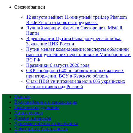
Свежие записи
12 августа выйдет 11-минутный трейлер Phantom
Blade Zero и откроются предзаказы
Лучший маршрут фарма в Святороще в Mistfall
Hunter
В декларации Путина была допущена ошибка:
Заявление ЦИК России
Путин меняет командование: эксперты объяснили
смысл крупнейших перестановок в Минобороны и
ВС РФ
Праздники 6 августа 2026 года
СКР сообщил о 640 погибших мирных жителях
при вторжении ВСУ в Курскую область
Силы ПВО уничтожили за ночь 605 украинских
беспилотников над Россией
Главная
Водоснабжение и канализация
Газовое оборудование
Дача и огород
Дизайн интерьера
Душевые кабины и сантехника
Электрика и безопасность