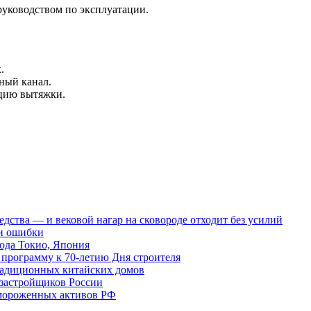
руководством по эксплуатации.
.
нный канал.
ацию вытяжки.
редства — и вековой нагар на сковороде отходит без усилий
 и ошибки
ода Токио, Япония
программу к 70-летию Дня строителя
традиционных китайских домов
 застройщиков России
амороженных активов РФ