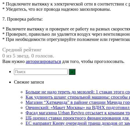
* Подключите вытяжку к электрической сети в соответствии с 
* Убедитесь, что все провода надежно заизолированы.
7. Проверка работы:
* Включите вытяжку и проверьте ее работу на разных скоростях
* Проверьте, правильно ли удаляется воздух через вентиляцио
* При необходимости отрегулируйте положение или герметиз
Средний рейтинг
0 из 5 звезд. 0 голосов.
Вам нужно
авторизироваться
для того, чтобы проголосовать.
Свежие записи
Больше не надо тереть до мозолей: 1 стакан этого с
Как удлинить шланг стиральной машины: способы
Магазин “Хатмачида” в районе станции Мачида гор
Овчинский: «Макет Москвы» на ВДНХ подготовил 
Фасад магазина Urban Revivo отсылает к крышам 
ЦБ оценил ставки проектного финансирования для
ЕС направит Киеву очередной транш доходов от з