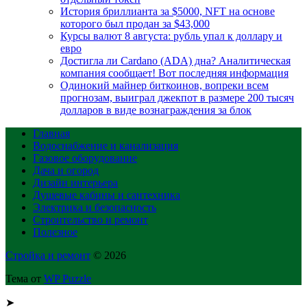
История бриллианта за $5000, NFT на основе
которого был продан за $43,000
Курсы валют 8 августа: рубль упал к доллару и
евро
Достигла ли Cardano (ADA) дна? Аналитическая
компания сообщает! Вот последняя информация
Одинокий майнер биткоинов, вопреки всем
прогнозам, выиграл джекпот в размере 200 тысяч
долларов в виде вознаграждения за блок
Главная
Водоснабжение и канализация
Газовое оборудование
Дача и огород
Дизайн интерьера
Душевые кабины и сантехника
Электрика и безопасность
Строительство и ремонт
Полезное
Стройка и ремонт
© 2026
Тема от
WP Puzzle
➤