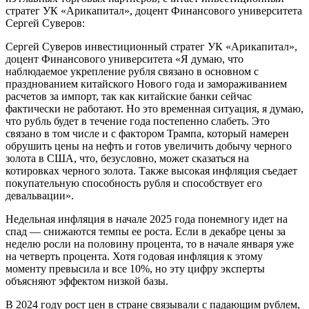
стратег УК «Арикапитал», доцент Финансового университета
Сергей Суверов:
Сергей Суверов инвестиционный стратег УК «Арикапитал»,
доцент Финансового университета «Я думаю, что
наблюдаемое укрепление рубля связано в основном с
празднованием китайского Нового года и замораживанием
расчетов за импорт, так как китайские банки сейчас
фактически не работают. Но это временная ситуация, я думаю,
что рубль будет в течение года постепенно слабеть. Это
связано в том числе и с фактором Трампа, который намерен
обрушить цены на нефть и готов увеличить добычу черного
золота в США, что, безусловно, может сказаться на
котировках черного золота. Также высокая инфляция съедает
покупательную способность рубля и способствует его
девальвации».
Недельная инфляция в начале 2025 года понемногу идет на
спад — снижаются темпы ее роста. Если в декабре цены за
неделю росли на половину процента, то в начале января уже
на четверть процента. Хотя годовая инфляция к этому
моменту превысила и все 10%, но эту цифру эксперты
объясняют эффектом низкой базы.
В 2024 году рост цен в стране связывали с падающим рублем,