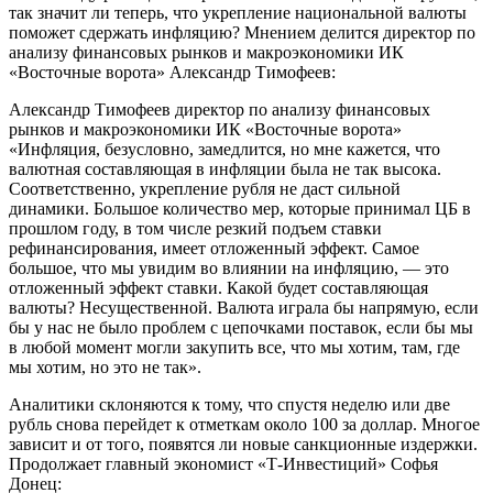
так значит ли теперь, что укрепление национальной валюты
поможет сдержать инфляцию? Мнением делится директор по
анализу финансовых рынков и макроэкономики ИК
«Восточные ворота» Александр Тимофеев:
Александр Тимофеев директор по анализу финансовых
рынков и макроэкономики ИК «Восточные ворота»
«Инфляция, безусловно, замедлится, но мне кажется, что
валютная составляющая в инфляции была не так высока.
Соответственно, укрепление рубля не даст сильной
динамики. Большое количество мер, которые принимал ЦБ в
прошлом году, в том числе резкий подъем ставки
рефинансирования, имеет отложенный эффект. Самое
большое, что мы увидим во влиянии на инфляцию, — это
отложенный эффект ставки. Какой будет составляющая
валюты? Несущественной. Валюта играла бы напрямую, если
бы у нас не было проблем с цепочками поставок, если бы мы
в любой момент могли закупить все, что мы хотим, там, где
мы хотим, но это не так».
Аналитики склоняются к тому, что спустя неделю или две
рубль снова перейдет к отметкам около 100 за доллар. Многое
зависит и от того, появятся ли новые санкционные издержки.
Продолжает главный экономист «Т-Инвестиций» Софья
Донец: