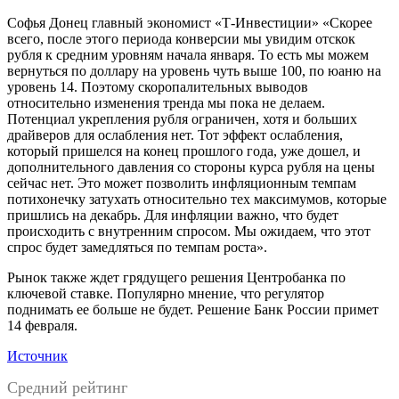
Софья Донец главный экономист «Т-Инвестиции» «Скорее
всего, после этого периода конверсии мы увидим отскок
рубля к средним уровням начала января. То есть мы можем
вернуться по доллару на уровень чуть выше 100, по юаню на
уровень 14. Поэтому скоропалительных выводов
относительно изменения тренда мы пока не делаем.
Потенциал укрепления рубля ограничен, хотя и больших
драйверов для ослабления нет. Тот эффект ослабления,
который пришелся на конец прошлого года, уже дошел, и
дополнительного давления со стороны курса рубля на цены
сейчас нет. Это может позволить инфляционным темпам
потихонечку затухать относительно тех максимумов, которые
пришлись на декабрь. Для инфляции важно, что будет
происходить с внутренним спросом. Мы ожидаем, что этот
спрос будет замедляться по темпам роста».
Рынок также ждет грядущего решения Центробанка по
ключевой ставке. Популярно мнение, что регулятор
поднимать ее больше не будет. Решение Банк России примет
14 февраля.
Источник
Средний рейтинг