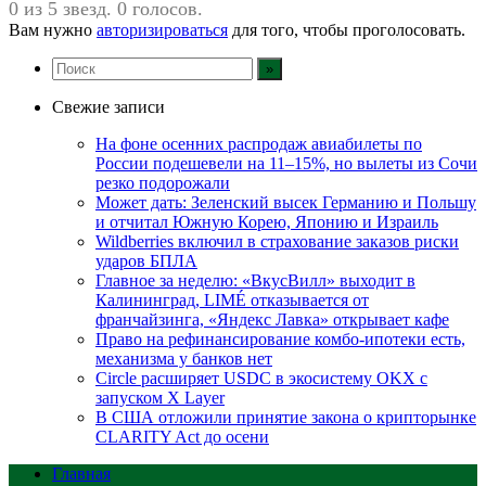
0 из 5 звезд. 0 голосов.
Вам нужно
авторизироваться
для того, чтобы проголосовать.
Свежие записи
На фоне осенних распродаж авиабилеты по
России подешевели на 11–15%, но вылеты из Сочи
резко подорожали
Может дать: Зеленский высек Германию и Польшу
и отчитал Южную Корею, Японию и Израиль
Wildberries включил в страхование заказов риски
ударов БПЛА
Главное за неделю: «ВкусВилл» выходит в
Калининград, LIMÉ отказывается от
франчайзинга, «Яндекс Лавка» открывает кафе
Право на рефинансирование комбо-ипотеки есть,
механизма у банков нет
Circle расширяет USDC в экосистему OKX с
запуском X Layer
В США отложили принятие закона о крипторынке
CLARITY Act до осени
Главная