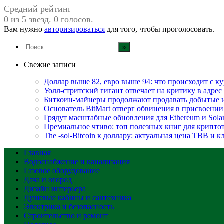
Средний рейтинг
0 из 5 звезд. 0 голосов.
Вам нужно
авторизироваться
для того, чтобы проголосовать.
Свежие записи
Доллар выше 82, евро выше 94: что происходит с к
Уолл-стритский гигант отвечает на критику в адре
Биткоин-майнеры продолжают продавать добытые 
Основатель BitMart отверг обвинения в присвоении
Грядут масштабные обновления для Ethereum и Sola
Премиальное чтиво: топ полезных книг для крипто
The -sol-Bitcoin к доллару: актуальная цена TBB и 
Главная
Водоснабжение и канализация
Газовое оборудование
Дача и огород
Дизайн интерьера
Душевые кабины и сантехника
Электрика и безопасность
Строительство и ремонт