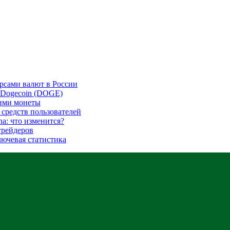
урсами валют в России
с Dogecoin (DOGE)
ими монеты
 средств пользователей
na: что изменится?
трейдеров
ключевая статистика