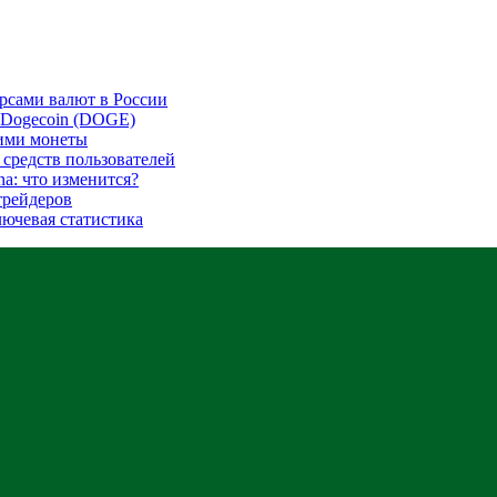
урсами валют в России
с Dogecoin (DOGE)
ими монеты
 средств пользователей
na: что изменится?
трейдеров
ключевая статистика