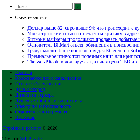
Свежие записи
Доллар выше 82, евро выше 94: что происходит с к
Уолл-стритский гигант отвечает на критику в адре
Биткоин-майнеры продолжают продавать добытые 
Основатель BitMart отверг обвинения в присвоении
Грядут масштабные обновления для Ethereum и Sola
Премиальное чтиво: топ полезных книг для крипто
The -sol-Bitcoin к доллару: актуальная цена TBB и 
Главная
Водоснабжение и канализация
Газовое оборудование
Дача и огород
Дизайн интерьера
Душевые кабины и сантехника
Электрика и безопасность
Строительство и ремонт
Полезное
Стройка и ремонт
© 2026
Тема от
WP Puzzle