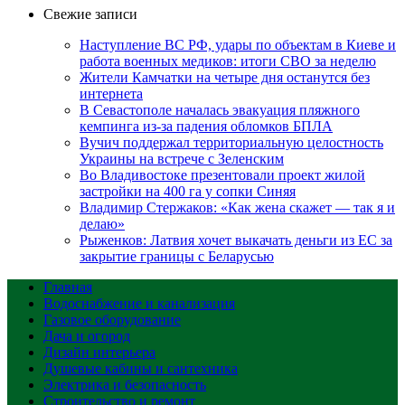
Свежие записи
Наступление ВС РФ, удары по объектам в Киеве и
работа военных медиков: итоги СВО за неделю
Жители Камчатки на четыре дня останутся без
интернета
В Севастополе началась эвакуация пляжного
кемпинга из-за падения обломков БПЛА
Вучич поддержал территориальную целостность
Украины на встрече с Зеленским
Во Владивостоке презентовали проект жилой
застройки на 400 га у сопки Синяя
Владимир Стержаков: «Как жена скажет — так я и
делаю»
Рыженков: Латвия хочет выкачать деньги из ЕС за
закрытие границы с Беларусью
Главная
Водоснабжение и канализация
Газовое оборудование
Дача и огород
Дизайн интерьера
Душевые кабины и сантехника
Электрика и безопасность
Строительство и ремонт