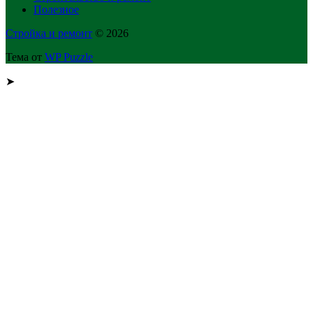
Полезное
Стройка и ремонт
© 2026
Тема от
WP Puzzle
➤