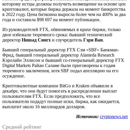
которому истцы должны получить возмещение на основе цен
криптовалют, которые биржа держала на момент банкротства
в 2022 году. Цена биткоина выросла более чем на 400% за два
года и составила $98 697 на момент публикации.
Из руководителей FTX, обвиняемых в крахе биржи, только
двое избежали тюремного срока: бывший технический
директор
Нишад Сингх
и соучредитель
Гэри Ван
.
Бывший генеральный директор FTX Сэм «SBF» Банкман-
Фрид, бывший генеральный директор Alameda Research
Кэролайн Эллисон и бывший со-генеральный директор FTX
Digital Markets Райан Саламе были приговорены к годам
тюремного заключения, хотя SBF подал апелляцию на его
осуждение.
Криптовалютные компании BitGo и Kraken объявили в
декабре, что они будут помогать в распределении выплат
пользователям FTX. Если предположить, что все
пользователи подадут полные иски, биржа, как ожидается,
выплатит около 16 миллиардов долларов.
Источник:
cryptonews.net
Средний рейтинг