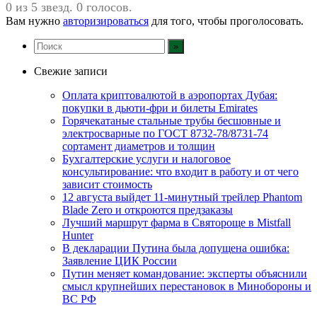
0 из 5 звезд. 0 голосов.
Вам нужно
авторизироваться
для того, чтобы проголосовать.
Свежие записи
Оплата криптовалютой в аэропортах Дубая:
покупки в дьюти-фри и билеты Emirates
Горячекатаные стальные трубы бесшовные и
электросварные по ГОСТ 8732-78/8731-74
сортамент диаметров и толщин
Бухгалтерские услуги и налоговое
консультирование: что входит в работу и от чего
зависит стоимость
12 августа выйдет 11-минутный трейлер Phantom
Blade Zero и откроются предзаказы
Лучший маршрут фарма в Святороще в Mistfall
Hunter
В декларации Путина была допущена ошибка:
Заявление ЦИК России
Путин меняет командование: эксперты объяснили
смысл крупнейших перестановок в Минобороны и
ВС РФ