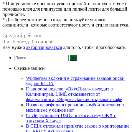
* При установке внешних углов приклейте плинтус к стене с
помощью клея для плинтусов или липкой ленты для большей
прочности.
* Для более эстетичного вида используйте угловые
соединители, которые соответствуют цвету и стилю плинтуса.
Средний рейтинг
0 из 5 звезд. 0 голосов.
Вам нужно
авторизироваться
для того, чтобы проголосовать.
Свежие записи
Wildberries включил в страхование заказов риски
ударов БПЛА
Главное за неделю: «ВкусВилл» выходит в
Калининград, LIMÉ отказывается от
франчайзинга, «Яндекс Лавка» открывает кафе
Право на рефинансирование комбо-ипотеки есть,
механизма у банков нет
Circle расширяет USDC в экосистему OKX с
запуском X Layer
В США отложили принятие закона о крипторынке
CLARITY Act до осени