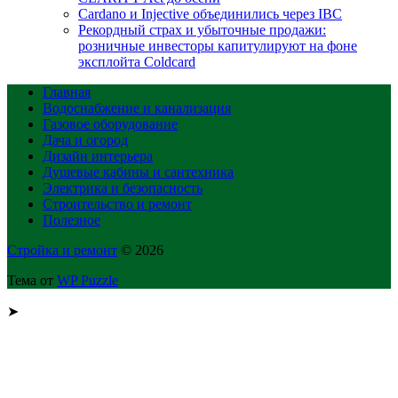
Cardano и Injective объединились через IBC
Рекордный страх и убыточные продажи:
розничные инвесторы капитулируют на фоне
эксплойта Coldcard
Главная
Водоснабжение и канализация
Газовое оборудование
Дача и огород
Дизайн интерьера
Душевые кабины и сантехника
Электрика и безопасность
Строительство и ремонт
Полезное
Стройка и ремонт
© 2026
Тема от
WP Puzzle
➤