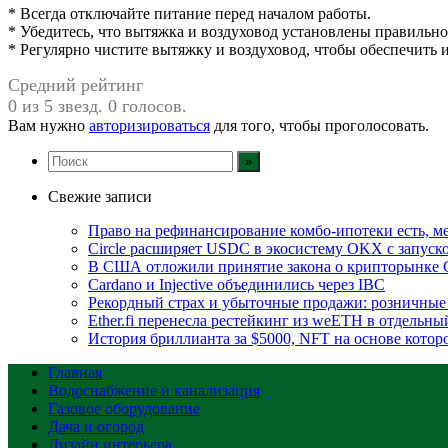
* Всегда отключайте питание перед началом работы.
* Убедитесь, что вытяжка и воздуховод установлены правильно
* Регулярно чистите вытяжку и воздуховод, чтобы обеспечить 
Средний рейтинг
0 из 5 звезд. 0 голосов.
Вам нужно
авторизироваться
для того, чтобы проголосовать.
Свежие записи
Право на рефинансирование комбо-ипотеки есть, ме
Circle расширяет USDC в экосистему OKX с запуск
В США отложили принятие закона о крипторынке 
Cardano и Injective объединились через IBC
Рекордный страх и убыточные продажи: розничные 
Ether.fi перенесла рестейкинг из weETH в отдельны
История бриллианта за $5000, NFT на основе которо
Главная
Водоснабжение и канализация
Газовое оборудование
Дача и огород
Дизайн интерьера