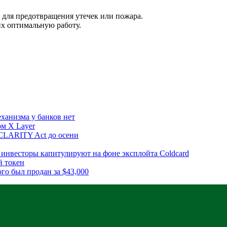
 для предотвращения утечек или пожара.
их оптимальную работу.
ханизма у банков нет
ом X Layer
CLARITY Act до осени
инвесторы капитулируют на фоне эксплойта Coldcard
й токен
го был продан за $43,000