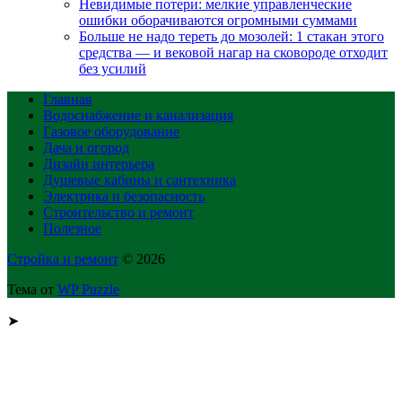
Невидимые потери: мелкие управленческие
ошибки оборачиваются огромными суммами
Больше не надо тереть до мозолей: 1 стакан этого
средства — и вековой нагар на сковороде отходит
без усилий
Главная
Водоснабжение и канализация
Газовое оборудование
Дача и огород
Дизайн интерьера
Душевые кабины и сантехника
Электрика и безопасность
Строительство и ремонт
Полезное
Стройка и ремонт
© 2026
Тема от
WP Puzzle
➤