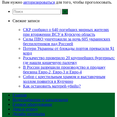
Вам нужно
авторизироваться
для того, чтобы проголосовать.
Свежие записи
СКР сообщил о 640 погибших мирных жителях
при вторжении ВСУ в Курскую область
Силы ПВО уничтожили за ночь 605 украинских
беспилотников над Россией
Потери Украины от блокады портов превысили $1
млрд
Роскачество проверило 20 крупнейших бургерных:
где нашли кишечную палочку
В России разрешили производство и продажу
бензина Евро-2, Евро-3 и Евро-4
Собор с крестильным храмом и выставочным
холлом появится в Купчино
Как остановить матерей-убийц?
Главная
Водоснабжение и канализация
Газовое оборудование
Дача и огород
Дизайн интерьера