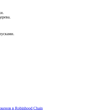
и.
ерева.
пусками.
окенов в Robinhood Chain