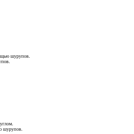
ощью шурупов.
упов.
углом.
ю шурупов.