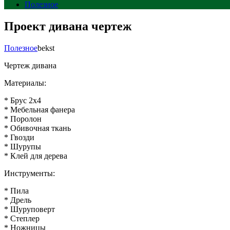
Полезное
Проект дивана чертеж
Полезное
bekst
Чертеж дивана
Материалы:
* Брус 2х4
* Мебельная фанера
* Поролон
* Обивочная ткань
* Гвозди
* Шурупы
* Клей для дерева
Инструменты:
* Пила
* Дрель
* Шуруповерт
* Степлер
* Ножницы