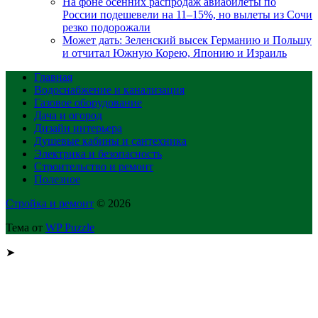
На фоне осенних распродаж авиабилеты по
России подешевели на 11–15%, но вылеты из Сочи
резко подорожали
Может дать: Зеленский высек Германию и Польшу
и отчитал Южную Корею, Японию и Израиль
Главная
Водоснабжение и канализация
Газовое оборудование
Дача и огород
Дизайн интерьера
Душевые кабины и сантехника
Электрика и безопасность
Строительство и ремонт
Полезное
Стройка и ремонт
© 2026
Тема от
WP Puzzle
➤