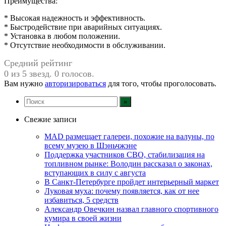
Преимущества:
* Высокая надежность и эффективность.
* Быстродействие при аварийных ситуациях.
* Установка в любом положении.
* Отсутствие необходимости в обслуживании.
Средний рейтинг
0 из 5 звезд. 0 голосов.
Вам нужно
авторизироваться
для того, чтобы проголосовать.
Свежие записи
MAD размещает галереи, похожие на валуны, по
всему музею в Шэньчжэне
Поддержка участников СВО, стабилизация на
топливном рынке: Володин рассказал о законах,
вступающих в силу с августа
В Санкт-Петербурге пройдет интерьерный маркет
Луковая муха: почему появляется, как от нее
избавиться, 5 средств
Александр Овечкин назвал главного спортивного
кумира в своей жизни