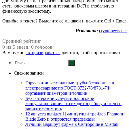
доступному на централизованных платформах. Это может
стать ключевым шагом в интеграции DeFi в глобальную
финансовую экосистему.
Ошибка в тексте? Выделите её мышкой и нажмите Ctrl + Enter
Источник:
cryptonews.net
Средний рейтинг
0 из 5 звезд. 0 голосов.
Вам нужно
авторизироваться
для того, чтобы проголосовать.
Свежие записи
Горячекатаные стальные трубы бесшовные и
электросварные по ГОСТ 8732-78/8731-74
сортамент диаметров и толщин
Бухгалтерские услуги и налоговое
консультирование: что входит в работу и от чего
зависит стоимость
12 августа выйдет 11-минутный трейлер Phantom
Blade Zero и откроются предзаказы
Лучший маршрут фарма в Святороще в Mistfall