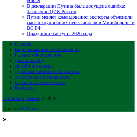
Hunter
В декларации Путина была допущена ошибка:
Заявление ЦИК России
Путин меняет командование: эксперты объяснили
смысл крупнейших перестановок в Минобороны и
ВС РФ
Праздники 6 августа 2026 года
Главная
Водоснабжение и канализация
Газовое оборудование
Дача и огород
Дизайн интерьера
Душевые кабины и сантехника
Электрика и безопасность
Строительство и ремонт
Полезное
Стройка и ремонт
© 2026
Тема от
WP Puzzle
➤