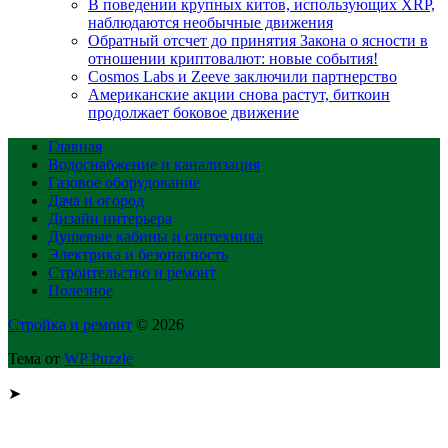
В поведении крупных китов, использующих XRP,
наблюдаются необычные движения
Обратный отсчет до принятия Закона о ясности в
отношении криптовалют: новые события!
Cosmos Labs и Zeeve заключили партнерство
Американские акции снова растут, биткоин
продолжает боковое движение
Главная
Водоснабжение и канализация
Газовое оборудование
Дача и огород
Дизайн интерьера
Душевые кабины и сантехника
Электрика и безопасность
Строительство и ремонт
Полезное
Стройка и ремонт
© 2026
Тема от
WP Puzzle
➤