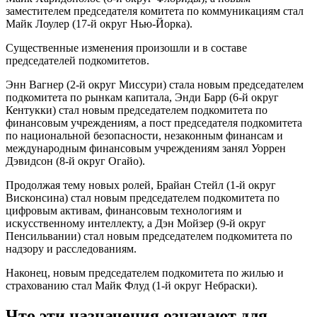
заместителем председателя комитета по коммуникациям стал
Майк Лоулер (17-й округ Нью-Йорка).
Существенные изменения произошли и в составе
председателей подкомитетов.
Энн Вагнер (2-й округ Миссури) стала новым председателем
подкомитета по рынкам капитала, Энди Барр (6-й округ
Кентукки) стал новым председателем подкомитета по
финансовым учреждениям, а пост председателя подкомитета
по национальной безопасности, незаконным финансам и
международным финансовым учреждениям занял Уоррен
Дэвидсон (8-й округ Огайо).
Продолжая тему новых ролей, Брайан Стейл (1-й округ
Висконсина) стал новым председателем подкомитета по
цифровым активам, финансовым технологиям и
искусственному интеллекту, а Дэн Мойзер (9-й округ
Пенсильвании) стал новым председателем подкомитета по
надзору и расследованиям.
Наконец, новым председателем подкомитета по жилью и
страхованию стал Майк Флуд (1-й округ Небраски).
Что эти назначения означают для