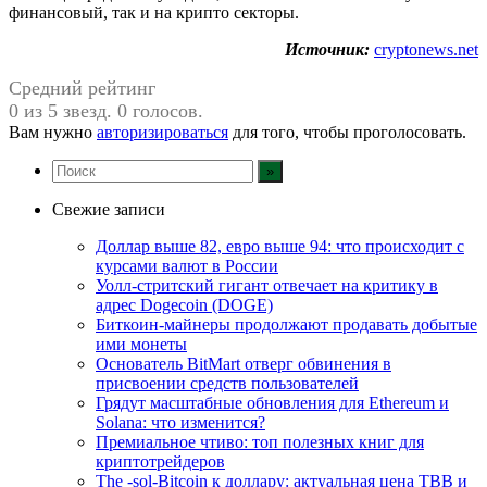
финансовый, так и на крипто секторы.
Источник:
cryptonews.net
Средний рейтинг
0 из 5 звезд. 0 голосов.
Вам нужно
авторизироваться
для того, чтобы проголосовать.
Свежие записи
Доллар выше 82, евро выше 94: что происходит с
курсами валют в России
Уолл-стритский гигант отвечает на критику в
адрес Dogecoin (DOGE)
Биткоин-майнеры продолжают продавать добытые
ими монеты
Основатель BitMart отверг обвинения в
присвоении средств пользователей
Грядут масштабные обновления для Ethereum и
Solana: что изменится?
Премиальное чтиво: топ полезных книг для
криптотрейдеров
The -sol-Bitcoin к доллару: актуальная цена TBB и