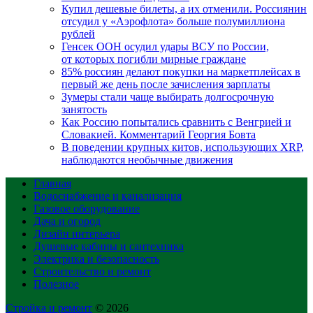
Купил дешевые билеты, а их отменили. Россиянин
отсудил у «Аэрофлота» больше полумиллиона
рублей
Генсек ООН осудил удары ВСУ по России,
от которых погибли мирные граждане
85% россиян делают покупки на маркетплейсах в
первый же день после зачисления зарплаты
Зумеры стали чаще выбирать долгосрочную
занятость
Как Россию попытались сравнить с Венгрией и
Словакией. Комментарий Георгия Бовта
В поведении крупных китов, использующих XRP,
наблюдаются необычные движения
Главная
Водоснабжение и канализация
Газовое оборудование
Дача и огород
Дизайн интерьера
Душевые кабины и сантехника
Электрика и безопасность
Строительство и ремонт
Полезное
Стройка и ремонт
© 2026