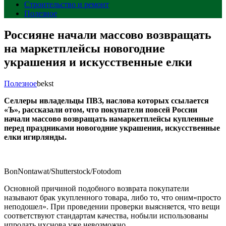
Строительство и ремонт
Полезное
Россияне начали массово возвращать
на маркетплейсы новогодние
украшения и искусственные елки
Полезное
bekst
Селлеры ивладельцы ПВЗ, наслова которых ссылается
«Ъ», рассказали отом, что покупатели повсей России
начали массово возвращать намаркетплейсы купленные
перед праздниками новогодние украшения, искусственные
елки игирлянды.
BonNontawat/Shutterstock/Fotodom
Основной причиной подобного возврата покупатели
называют брак укупленного товара, либо то, что оним«просто
неподошел». При проведении проверки выясняется, что вещи
соответствуют стандартам качества, нобыли использованы
ипродать ихснова уже невозможно.