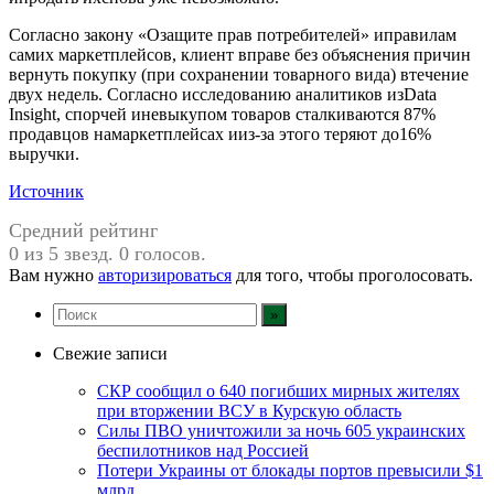
Согласно закону «Озащите прав потребителей» иправилам
самих маркетплейсов, клиент вправе без объяснения причин
вернуть покупку (при сохранении товарного вида) втечение
двух недель. Согласно исследованию аналитиков изData
Insight, спорчей иневыкупом товаров сталкиваются 87%
продавцов намаркетплейсах ииз-за этого теряют до16%
выручки.
Источник
Средний рейтинг
0 из 5 звезд. 0 голосов.
Вам нужно
авторизироваться
для того, чтобы проголосовать.
Свежие записи
СКР сообщил о 640 погибших мирных жителях
при вторжении ВСУ в Курскую область
Силы ПВО уничтожили за ночь 605 украинских
беспилотников над Россией
Потери Украины от блокады портов превысили $1
млрд