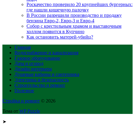
Роскачество проверило 20 крупнейших бургерных:
где нашли кишечную палочку
В России разрешили производство и продажу
бензина Евро-2, Евро-3 и Евро-4
Собор с крестильным храмом и выставочным
холлом появится в Купчино
Как остановить матерей-убийц?
Главная
Водоснабжение и канализация
Газовое оборудование
Дача и огород
Дизайн интерьера
Душевые кабины и сантехника
Электрика и безопасность
Строительство и ремонт
Полезное
Стройка и ремонт
© 2026
Тема от
WP Puzzle
➤