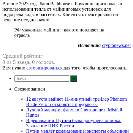
В июне 2023 года баня Bathhouse в Бруклине призналась в
использовании тепла от майнинговых установок для
подогрева воды в бассейнах. Клиенты отреагировали на
решение неоднозначно.
РФ узаконила майнинг: как это повлияет на
отрасль
Источник:
cryptonews.net
Средний рейтинг
0 из 5 звезд. 0 голосов.
Вам нужно
авторизироваться
для того, чтобы проголосовать.
Свежие записи
12 августа выйдет 11-минутный трейлер Phantom
Blade Zero и откроются предзаказы
Лучший маршрут фарма в Святороще в Mistfall
Hunter
В декларации Путина была допущена ошибка:
Заявление ЦИК России
Путин меняет командование: эксперты объяснили