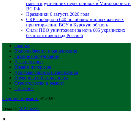
смысл крупнейших перестановок в Минобороны и
ВС РФ
Праздники 6 августа 2026 года
СКР сообщил о 640 погибших мирных жителях
при вторжении ВСУ в Курскую область
Силы ПВО уничтожили за ночь 605 украинских
беспилотников над Россией
Главная
Водоснабжение и канализация
Газовое оборудование
Дача и огород
Дизайн интерьера
Душевые кабины и сантехника
Электрика и безопасность
Строительство и ремонт
Полезное
Стройка и ремонт
© 2026
Тема от
WP Puzzle
➤