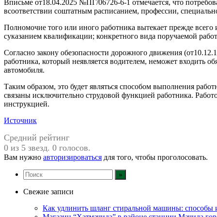
Вписьме от18.04.2025 №ПГ/06726-6-1 отмечается, что потребо
всоответствии соштатным расписанием, профессии, специальн
Полномочие того или иного работника вытекает прежде всего
суказанием квалификации; конкретного вида поручаемой рабо
Согласно закону обезопасности дорожного движения (от10.12
работника, который неявляется водителем, неможет входить об
автомобиля.
Таким образом, это будет являться способом выполнения работ
связаны исключительно струдовой функцией работника. Работ
инструкцией.
Источник
Средний рейтинг
0 из 5 звезд. 0 голосов.
Вам нужно
авторизироваться
для того, чтобы проголосовать.
Свежие записи
Как удлинить шланг стиральной машины: способы
Магазин “Хатмачида” в районе станции Мачида гор