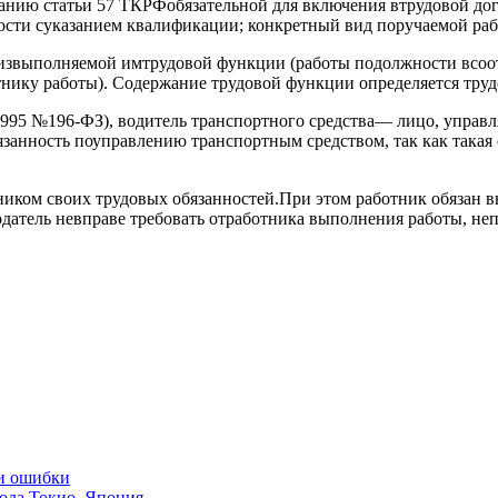
ванию статьи 57 ТКРФобязательной для включения втрудовой дог
ости суказанием квалификации; конкретный вид поручаемой раб
 извыполняемой имтрудовой функции (работы подолжности всоо
тнику работы). Содержание трудовой функции определяется тру
.1995 №196-ФЗ), водитель транспортного средства— лицо, упра
язанность поуправлению транспортным средством, так как такая
ником своих трудовых обязанностей.При этом работник обязан в
одатель невправе требовать отработника выполнения работы, н
 и ошибки
ода Токио, Япония