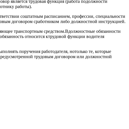
овор является трудовая функция (работа подолжности
отнику работы).
тветствии соштатным расписанием, профессии, специальности
довым договором сработником либо должностной инструкцией.
вляющее транспортным средством.Вдолжностные обязанности
 обязанность относится ктрудовой функции водителя
ыполнять поручения работодателя, нотолько те, которые
епредусмотренной трудовым договором или должностной