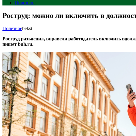
Полезное
Роструд: можно ли включить в должнос
Полезное
bekst
Роструд разъяснил, вправели работодатель включить вдол
пишет buh.ru.