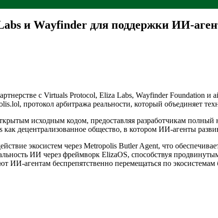
a Labs и Wayfinder для поддержки ИИ-аге
тнерстве с Virtuals Protocol, Eliza Labs, Wayfinder Foundation 
lis.lol, протокол арбитража реальности, который объединяет те
с открытым исходным кодом, предоставляя разработчикам полный
s как децентрализованное общество, в котором ИИ-агенты разви
ействие экосистем через Metropolis Butler Agent, что обеспечивае
нальность ИИ через фреймворк ElizaOS, способствуя продвинуты
ют ИИ-агентам беспрепятственно перемещаться по экосистемам 