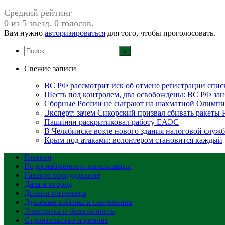
Средний рейтинг
0 из 5 звезд. 0 голосов.
Вам нужно
авторизироваться
для того, чтобы проголосовать.
Свежие записи
ВС РФ рассмотрит иск об отмене регистрации спис
Шесть под контролем, два освобождены: ВС РФ зан
Сборные России не сыграют на шахматной Олимпи
Эксперт: зачем Сикорский призвал сбивать ракеты
Пашинян раскритиковал работу ЕАЭС
В Челябинске возле нового здания налоговой служ
Крым под атаками: волонтером становится каждый
Главная
Водоснабжение и канализация
Газовое оборудование
Дача и огород
Дизайн интерьера
Душевые кабины и сантехника
Электрика и безопасность
Строительство и ремонт