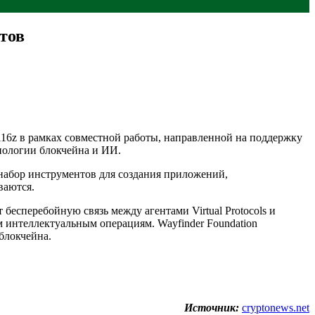
нтов
и ai16z в рамках совместной работы, направленной на поддержку
хнологии блокчейна и ИИ.
 набор инструментов для создания приложений,
ваются.
т бесперебойную связь между агентами Virtual Protocols и
м интеллектуальным операциям. Wayfinder Foundation
блокчейна.
Источник:
cryptonews.net