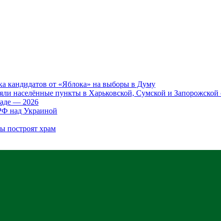
ка кандидатов от «Яблока» на выборы в Думу
яли населённые пункты в Харьковской, Сумской и Запорожской 
аде — 2026
 РФ над Украиной
бы построят храм