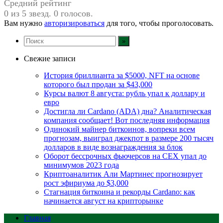
Средний рейтинг
0 из 5 звезд. 0 голосов.
Вам нужно
авторизироваться
для того, чтобы проголосовать.
Свежие записи
История бриллианта за $5000, NFT на основе
которого был продан за $43,000
Курсы валют 8 августа: рубль упал к доллару и
евро
Достигла ли Cardano (ADA) дна? Аналитическая
компания сообщает! Вот последняя информация
Одинокий майнер биткоинов, вопреки всем
прогнозам, выиграл джекпот в размере 200 тысяч
долларов в виде вознаграждения за блок
Оборот бессрочных фьючерсов на CEX упал до
минимумов 2023 года
Криптоаналитик Али Мартинес прогнозирует
рост эфириума до $3,000
Стагнация биткоина и рекорды Cardano: как
начинается август на крипторынке
Главная