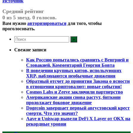
Источник
Средний рейтинг
0 из 5 звезд. 0 голосов.
Вам нужно
авторизироваться
для того, чтобы
проголосовать.
Свежие записи
Как Россию попытались сравнить с Венгрией и
Словакией. Комментарий Георгия Бовта
В поведении крупных китов, использующих
XRP, наблюдаются необычные движения
Обратный отсчет до принятия Закона о ясности
в отношении криптовалют: новые события!
Cosmos Labs и Zeeve заключили партнерство
Американские акции снова растут, биткоин
продолжает боковое движение
Dogecoin завершает первый августовский крест
смерти. Что это значит?
Aave и Uniswap вывели DeFi X Layer от OKX на
рекордные уровни