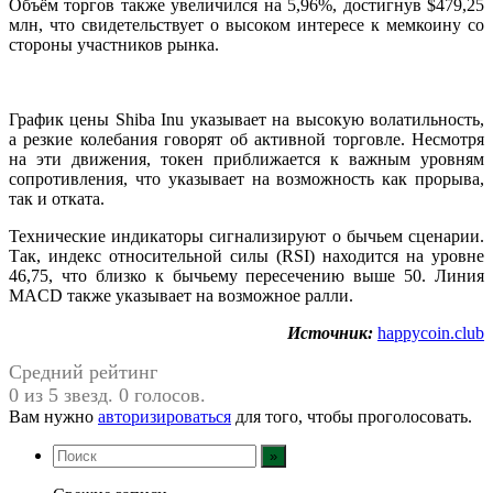
Объём торгов также увеличился на 5,96%, достигнув $479,25
млн, что свидетельствует о высоком интересе к мемкоину со
стороны участников рынка.
График цены Shiba Inu указывает на высокую волатильность,
а резкие колебания говорят об активной торговле. Несмотря
на эти движения, токен приближается к важным уровням
сопротивления, что указывает на возможность как прорыва,
так и отката.
Технические индикаторы сигнализируют о бычьем сценарии.
Так, индекс относительной силы (RSI) находится на уровне
46,75, что близко к бычьему пересечению выше 50. Линия
MACD также указывает на возможное ралли.
Источник:
happycoin.club
Средний рейтинг
0 из 5 звезд. 0 голосов.
Вам нужно
авторизироваться
для того, чтобы проголосовать.