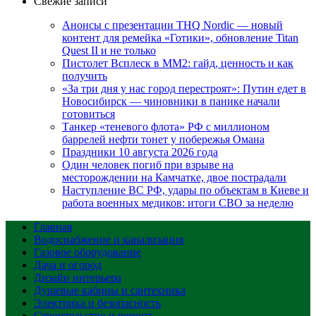
Свежие записи
Анонсы с презентации THQ Nordic — новый
контент для ремейка «Готики», обновление Titan
Quest II и не только
Пистолет Всплеск в MM2: гайд, ценность и как
получить
«За три дня у нас город перестроят»: Путин едет в
Новосибирск — чиновники в панике начали
готовиться
Танкер «теневого флота» РФ с миллионом
баррелей нефти тонет у побережья Омана
Праздники 10 августа 2026 года
Один человек погиб при взрыве на
месторождении на Камчатке, двое пострадали
Наступление ВС РФ, удары по объектам в Киеве и
работа военных медиков: итоги СВО за неделю
Главная
Водоснабжение и канализация
Газовое оборудование
Дача и огород
Дизайн интерьера
Душевые кабины и сантехника
Электрика и безопасность
Строительство и ремонт