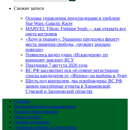
Свежие записи
Основы управления лендспидерами в трейлере
Star Wars: Galactic Racer
MARVEL Tōkon: Fighting Souls — как открыть все
цвета костюмов
«Хочу в тюрьму»: Украинец предпочел фронту
места лишения свободы, «мужику реально
повезло»
Появилось видео удара «Искандером» по
военному эшелону ВСУ
Праздники 7 августа 2026 года
ВС РФ рассмотрит иск об отмене регистрации
списка кандидатов от «Яблока» на выборы в Думу
Шесть под контролем, два освобождены: ВС РФ
заняли населённые пункты в Харьковской,
Сумской и Запорожской областях
Главная
Водоснабжение и канализация
Газовое оборудование
Дача и огород
Дизайн интерьера
Душевые кабины и сантехника