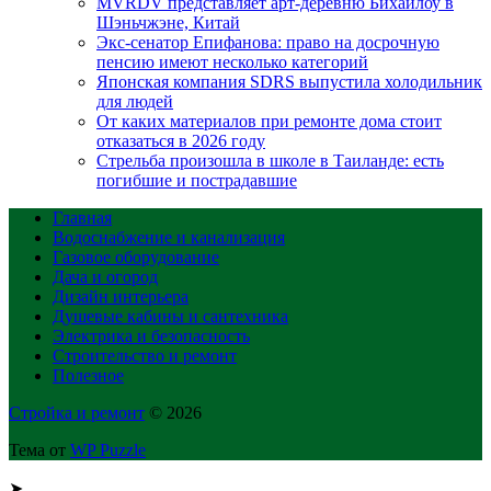
MVRDV представляет арт-деревню Бихайлоу в
Шэньчжэне, Китай
Экс-сенатор Епифанова: право на досрочную
пенсию имеют несколько категорий
Японская компания SDRS выпустила холодильник
для людей
От каких материалов при ремонте дома стоит
отказаться в 2026 году
Стрельба произошла в школе в Таиланде: есть
погибшие и пострадавшие
Главная
Водоснабжение и канализация
Газовое оборудование
Дача и огород
Дизайн интерьера
Душевые кабины и сантехника
Электрика и безопасность
Строительство и ремонт
Полезное
Стройка и ремонт
© 2026
Тема от
WP Puzzle
➤