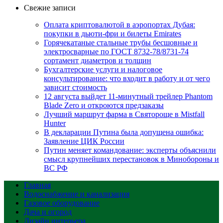
Свежие записи
Оплата криптовалютой в аэропортах Дубая:
покупки в дьюти-фри и билеты Emirates
Горячекатаные стальные трубы бесшовные и
электросварные по ГОСТ 8732-78/8731-74
сортамент диаметров и толщин
Бухгалтерские услуги и налоговое
консультирование: что входит в работу и от чего
зависит стоимость
12 августа выйдет 11-минутный трейлер Phantom
Blade Zero и откроются предзаказы
Лучший маршрут фарма в Святороще в Mistfall
Hunter
В декларации Путина была допущена ошибка:
Заявление ЦИК России
Путин меняет командование: эксперты объяснили
смысл крупнейших перестановок в Минобороны и
ВС РФ
Главная
Водоснабжение и канализация
Газовое оборудование
Дача и огород
Дизайн интерьера