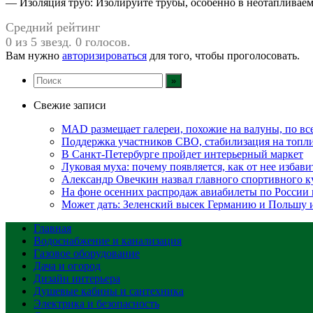
— Изоляция труб: Изолируйте трубы, особенно в неотапливае
Средний рейтинг
0 из 5 звезд. 0 голосов.
Вам нужно
авторизироваться
для того, чтобы проголосовать.
Свежие записи
MAD размещает галереи, похожие на валуны, по в
Поддержка участников СВО, стабилизация на топлив
В Санкт-Петербурге пройдет интерьерный маркет
Луковая муха: почему появляется, как от нее избавит
Александр Овечкин назвал главного спортивного к
На фоне осенних распродаж авиабилеты по России 
Может дать: Зеленский высек Германию и Польшу
Главная
Водоснабжение и канализация
Газовое оборудование
Дача и огород
Дизайн интерьера
Душевые кабины и сантехника
Электрика и безопасность