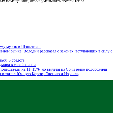
мых помещениях, чтобы уменьшить потери тепла.
сему музею в Шэньчжэне
ном рынке: Володин рассказал о законах, вступающих в силу с 
ься, 5 средств
умира в своей жизни
подешевели на 11–15%, но вылеты из Сочи резко подорожали
 и отчитал Южную Корею, Японию и Израиль