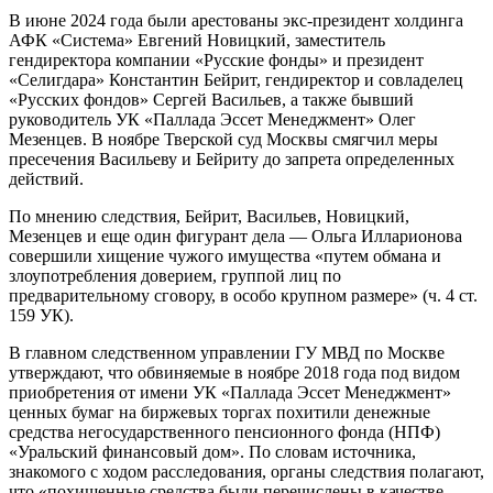
В июне 2024 года были арестованы экс-президент холдинга
АФК «Система» Евгений Новицкий, заместитель
гендиректора компании «Русские фонды» и президент
«Селигдара» Константин Бейрит, гендиректор и совладелец
«Русских фондов» Сергей Васильев, а также бывший
руководитель УК «Паллада Эссет Менеджмент» Олег
Мезенцев. В ноябре Тверской суд Москвы смягчил меры
пресечения Васильеву и Бейриту до запрета определенных
действий.
По мнению следствия, Бейрит, Васильев, Новицкий,
Мезенцев и еще один фигурант дела — Ольга Илларионова
совершили хищение чужого имущества «путем обмана и
злоупотребления доверием, группой лиц по
предварительному сговору, в особо крупном размере» (ч. 4 ст.
159 УК).
В главном следственном управлении ГУ МВД по Москве
утверждают, что обвиняемые в ноябре 2018 года под видом
приобретения от имени УК «Паллада Эссет Менеджмент»
ценных бумаг на биржевых торгах похитили денежные
средства негосударственного пенсионного фонда (НПФ)
«Уральский финансовый дом». По словам источника,
знакомого с ходом расследования, органы следствия полагают,
что «похищенные средства были перечислены в качестве