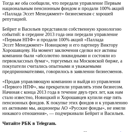
Тогда же оба сообщили, что передали управление Первым
национальным пенсионным фондом и продали 100% акций
«Паллада Эссет Менеджмент» бизнесменам с хорошей
репутацией.
Бейрит и Васильев представили собственную хронологию
событий: в середине 2013 года они передали управление
«Первым НПФ» и продали 100% акций «Паллада
Эссет Менеджмент» Новицкому и его партнеру Виктору
Хорошавцеву. На момент заключения сделки все активы
компании были «абсолютно ликвидными и состояли из
первоклассных бумаг», торгуемых на Московской бирже, а
покупатели считались опытными и уважаемыми
предпринимателями, говорилось в заявлении бизнесменов.
«Продав управляющую компанию и выйдя из управления
«Первого НПФ», мы прекратили управлять этим бизнесом.
Начиная с конца 2013 года в течение двух-трех лет, как нам
стало известно, Новицкий и Хорошавцев купили еще пять
пенсионных фондов. К покупке этих фондов и к управлению
их активами мы, акционеры АО «Русские фонды», не имели
никакого отношения», — подчеркивали Бейрит и Васильев.
Читайте РБК в Telegram.