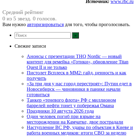
Источник:
www.rbc.ru
Средний рейтинг
0 из 5 звезд. 0 голосов.
Вам нужно
авторизироваться
для того, чтобы проголосовать.
Свежие записи
Анонсы с презентации THQ Nordic — новый
контент для ремейка «Готики», обновление Titan
Quest II и не только
Пистолет Всплеск в MM2: гайд, ценность и как
получить
«За три дня у нас город перестроят»: Путин едет в
Новосибирск — чиновники в панике начали
готовиться
Танкер «теневого флота» РФ с миллионом
баррелей нефти тонет у побережья Омана
Праздники 10 августа 2026 года
Один человек погиб при взрыве на
месторождении на Камчатке, двое пострадали
Наступление ВС РФ, удары по объектам в Киеве и
работа военных медиков: итоги СВО за неделю