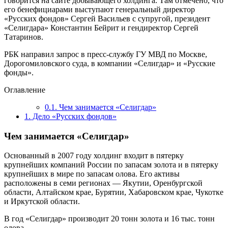
говорится на сайте добывающего холдинга. Там отмечено, что
его бенефициарами выступают генеральный директор
«Русских фондов» Сергей Васильев с супругой, президент
«Селигдара» Константин Бейрит и гендиректор Сергей
Татаринов.
РБК направил запрос в пресс-службу ГУ МВД по Москве,
Дорогомиловского суда, в компании «Селигдар» и «Русские
фонды».
Оглавление
0.1.
Чем занимается «Селигдар»
1.
Дело «Русских фондов»
Чем занимается «Селигдар»
Основанный в 2007 году холдинг входит в пятерку
крупнейших компаний России по запасам золота и в пятерку
крупнейших в мире по запасам олова. Его активы
расположены в семи регионах — Якутии, Оренбургской
области, Алтайском крае, Бурятии, Хабаровском крае, Чукотке
и Иркутской области.
В год «Селигдар» производит 20 тонн золота и 16 тыс. тонн
олова.