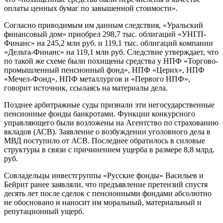
оплаты ценных бумаг по завышенной стоимости».
Согласно приводимым им данным следствия, «Уральский
финансовый дом» приобрел 298,7 тыс. облигаций «УНГП-
Финанс» на 245,2 млн руб. и 119,1 тыс. облигаций компании
«Дельта-Финанс» на 119,1 млн руб. Следствие утверждает, что
по такой же схеме были похищены средства у НПФ «Торгово-
промышленный пенсионный фонд», НПФ «Церих», НПФ
«Мечел-Фонд», НПФ металлургов и «Первого НПФ»,
говорит источник, ссылаясь на материалы дела.
Позднее арбитражные суды признали эти негосударственные
пенсионные фонды банкротами. Функции конкурсного
управляющего были возложены на Агентство по страхованию
вкладов (АСВ). Заявление о возбуждении уголовного дела в
МВД поступило от АСВ. Последнее обратилось в силовые
структуры в связи с причинением ущерба в размере 8,8 млрд.
руб.
Совладельцы инвестгруппы «Русские фонды» Васильев и
Бейрит ранее заявляли, что предъявление претензий спустя
десять лет после сделок с пенсионными фондами абсолютно
не обосновано и наносит им моральный, материальный и
репутационный ущерб.