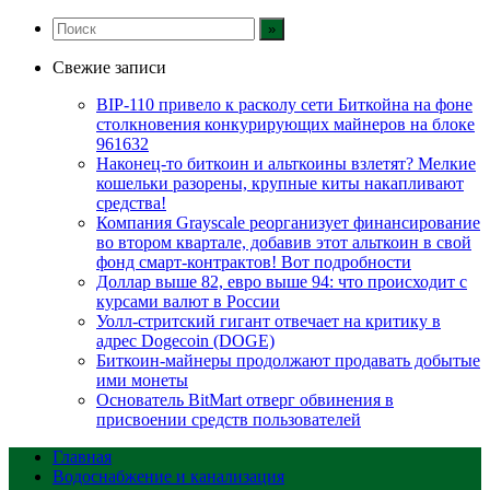
Свежие записи
BIP-110 привело к расколу сети Биткойна на фоне
столкновения конкурирующих майнеров на блоке
961632
Наконец-то биткоин и альткоины взлетят? Мелкие
кошельки разорены, крупные киты накапливают
средства!
Компания Grayscale реорганизует финансирование
во втором квартале, добавив этот альткоин в свой
фонд смарт-контрактов! Вот подробности
Доллар выше 82, евро выше 94: что происходит с
курсами валют в России
Уолл-стритский гигант отвечает на критику в
адрес Dogecoin (DOGE)
Биткоин-майнеры продолжают продавать добытые
ими монеты
Основатель BitMart отверг обвинения в
присвоении средств пользователей
Главная
Водоснабжение и канализация