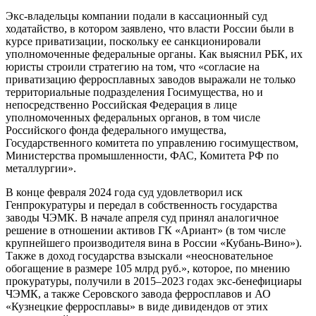
Экс-владельцы компании подали в кассационный суд
ходатайство, в котором заявлено, что власти России были в
курсе приватизации, поскольку ее санкционировали
уполномоченные федеральные органы. Как выяснил РБК, их
юристы строили стратегию на том, что «согласие на
приватизацию ферросплавных заводов выражали не только
территориальные подразделения Госимущества, но и
непосредственно Российская Федерация в лице
уполномоченных федеральных органов, в том числе
Российского фонда федерального имущества,
Государственного комитета по управлению госимуществом,
Министерства промышленности, ФАС, Комитета РФ по
металлургии».
В конце февраля 2024 года суд удовлетворил иск
Генпрокуратуры и передал в собственность государства
заводы ЧЭМК. В начале апреля суд принял аналогичное
решение в отношении активов ГК «Ариант» (в том числе
крупнейшего производителя вина в России «Кубань-Вино»).
Также в доход государства взыскали «неосновательное
обогащение в размере 105 млрд руб.», которое, по мнению
прокуратуры, получили в 2015–2023 годах экс-бенефициары
ЧЭМК, а также Серовского завода ферросплавов и АО
«Кузнецкие ферросплавы» в виде дивидендов от этих