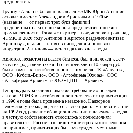
предприятий.
Группу «Ариант» бывший владелец ЧЭМК Юрий Антипов
основал вместе с Александром Аристовым в 1990-е
(название — от первых трех букв фамилий
предпринимателей), в нее вошли предприятия пищевой
промышленности. Тогда же партнеры получили контроль над
ЧЭМК. В 2020 году Антипов и Аристов разделили активы:
Аристову достались активы в виноделии и пищевой
индустрии, Антипову — металлургические заводы.
Аристов, несмотря на раздел бизнеса, был привлечен к делу
вместе с родственниками. В счет взыскания 105 млрд руб.
были изъяты в госсобственность в том числе ГК «Ариант»,
ООО «Кубань-Вино», ООО «Агрофирма Южная», ООО
«Агрофирма Ариант» и ООО «ЦПИ — Ариант».
Генпрокуратура основывала свое требование о передаче
активов ЧЭМК в госсобственность тем, что их приватизация
в 1990-е годы была проведена незаконно. Надзорное
ведомство утверждало, что, согласно правилам приватизации
на 1992 год, решение об акционировании и передаче заводов
в частную собственность относилось к полномочиям
правительства России, а кабинет министров такого решения
не принимал, приватизация была утверждена местными