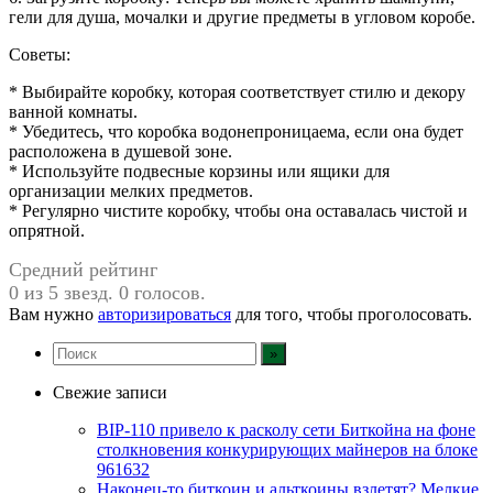
гели для душа, мочалки и другие предметы в угловом коробе.
Советы:
* Выбирайте коробку, которая соответствует стилю и декору
ванной комнаты.
* Убедитесь, что коробка водонепроницаема, если она будет
расположена в душевой зоне.
* Используйте подвесные корзины или ящики для
организации мелких предметов.
* Регулярно чистите коробку, чтобы она оставалась чистой и
опрятной.
Средний рейтинг
0 из 5 звезд. 0 голосов.
Вам нужно
авторизироваться
для того, чтобы проголосовать.
Свежие записи
BIP-110 привело к расколу сети Биткойна на фоне
столкновения конкурирующих майнеров на блоке
961632
Наконец-то биткоин и альткоины взлетят? Мелкие