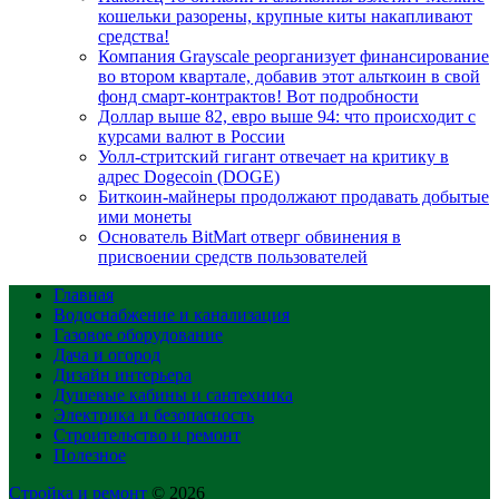
кошельки разорены, крупные киты накапливают
средства!
Компания Grayscale реорганизует финансирование
во втором квартале, добавив этот альткоин в свой
фонд смарт-контрактов! Вот подробности
Доллар выше 82, евро выше 94: что происходит с
курсами валют в России
Уолл-стритский гигант отвечает на критику в
адрес Dogecoin (DOGE)
Биткоин-майнеры продолжают продавать добытые
ими монеты
Основатель BitMart отверг обвинения в
присвоении средств пользователей
Главная
Водоснабжение и канализация
Газовое оборудование
Дача и огород
Дизайн интерьера
Душевые кабины и сантехника
Электрика и безопасность
Строительство и ремонт
Полезное
Стройка и ремонт
© 2026