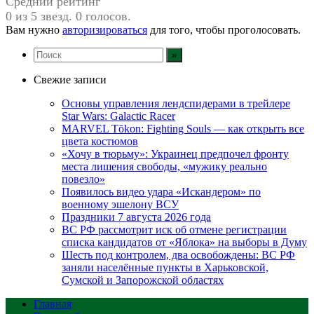
Средний рейтинг
0 из 5 звезд. 0 голосов.
Вам нужно
авторизироваться
для того, чтобы проголосовать.
Свежие записи
Основы управления лендспидерами в трейлере
Star Wars: Galactic Racer
MARVEL Tōkon: Fighting Souls — как открыть все
цвета костюмов
«Хочу в тюрьму»: Украинец предпочел фронту
места лишения свободы, «мужику реально
повезло»
Появилось видео удара «Искандером» по
военному эшелону ВСУ
Праздники 7 августа 2026 года
ВС РФ рассмотрит иск об отмене регистрации
списка кандидатов от «Яблока» на выборы в Думу
Шесть под контролем, два освобождены: ВС РФ
заняли населённые пункты в Харьковской,
Сумской и Запорожской областях
Главная