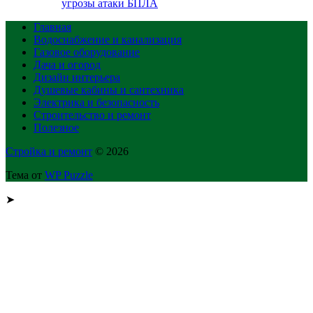
угрозы атаки БПЛА
Главная
Водоснабжение и канализация
Газовое оборудование
Дача и огород
Дизайн интерьера
Душевые кабины и сантехника
Электрика и безопасность
Строительство и ремонт
Полезное
Стройка и ремонт
© 2026
Тема от
WP Puzzle
➤