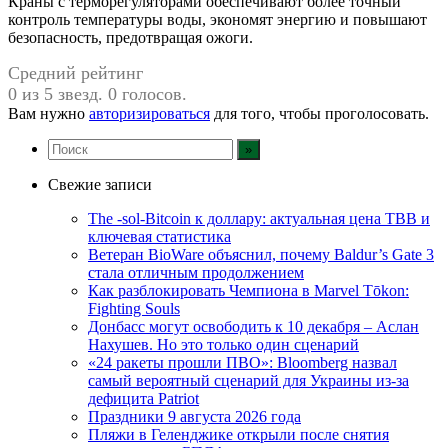
Краны с терморегуляторами обеспечивают более точный
контроль температуры воды, экономят энергию и повышают
безопасность, предотвращая ожоги.
Средний рейтинг
0 из 5 звезд. 0 голосов.
Вам нужно
авторизироваться
для того, чтобы проголосовать.
Свежие записи
The -sol-Bitcoin к доллару: актуальная цена TBB и
ключевая статистика
Ветеран BioWare объяснил, почему Baldur’s Gate 3
стала отличным продолжением
Как разблокировать Чемпиона в Marvel Tōkon:
Fighting Souls
Донбасс могут освободить к 10 декабря – Аслан
Нахушев. Но это только один сценарий
«24 ракеты прошли ПВО»: Bloomberg назвал
самый вероятный сценарий для Украины из-за
дефицита Patriot
Праздники 9 августа 2026 года
Пляжи в Геленджике открыли после снятия