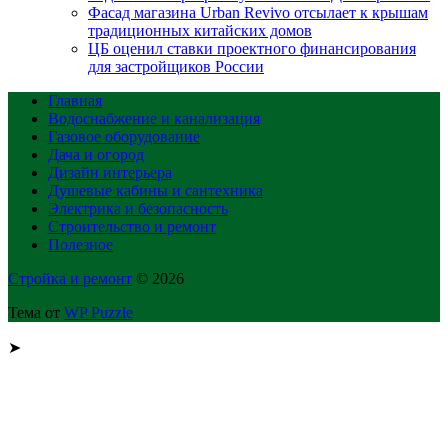
Фасад магазина Urban Revivo отсылает к крышам
традиционных китайских домов
ЦБ оценил ставки проектного финансирования
для застройщиков России
Главная
Водоснабжение и канализация
Газовое оборудование
Дача и огород
Дизайн интерьера
Душевые кабины и сантехника
Электрика и безопасность
Строительство и ремонт
Полезное
Стройка и ремонт
© 2026
Тема от
WP Puzzle
➤