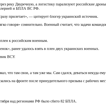
рез реку Двуречную, а логистику парализуют российские дроны
иллерией и БПЛА ВС РФ.
азу прилетает», — цитирует блогер украинский источник.
ягко говоря» сомнительно. Военный считает, что задачи команд
 плен к российским военным.
ок», ранее удалось взять в плен двух украинских военных.
евик ВСУ.
ал, что там свои, а там уже мы. Сам сдался, деваться некуда е
азались на фронте после принудительного призыва с рабочих мес
октября над регионами РФ было сбито 82 БПЛА.