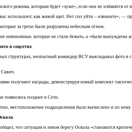
кого режима, которым будет «хуже», если они не избавятся от в
о вас используют, как живой щит. Нет сил уйти – извините», — п
 которые за грехи были разрушены небесным огнем.
ие невиновные, которые не стали бежать, а «были вынуждены жи
ото в соцсетях
вых структурах, неопытный командир ВСУ выкладывал фото в со
 Савич.
ями получают награды, демонстрируя новый комплект тактичес
ые появились позднее в Сети.
оятно, местоположение подразделения было вычислено и по нему
Оскола
общил, что ситуация н левом берегу Оскола «становится критич