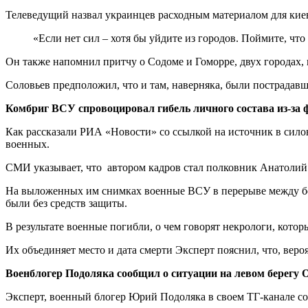
Телеведущий назвал украинцев расходным материалом для киевс
«Если нет сил – хотя бы уйдите из городов. Поймите, чт
Он также напомнил притчу о Содоме и Гоморре, двух городах,
Соловьев предположил, что и там, наверняка, были пострадавш
Комбриг ВСУ спровоцировал гибель личного состава из-за ф
Как рассказали РИА «Новости» со ссылкой на источник в сило
военных.
СМИ указывает, что автором кадров стал полковник Анатолий
На выложенных им снимках военные ВСУ в перерыве между бо
были без средств защиты.
В результате военные погибли, о чем говорят некрологи, котор
Их объединяет место и дата смерти Эксперт пояснил, что, вер
Военблогер Подоляка сообщил о ситуации на левом берегу 
Эксперт, военный блогер Юрий Подоляка в своем ТГ-канале со