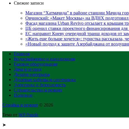
Свежие записи
Магазин “Хатмачида” в районе станции Мачида гор
Овчинский: «Макет Москвы» на ВДНХ подготовил 
Фасад магазина Urban Revivo отсылает к крышам 
ЦБ оценил ставки проектного финансирования для
ЕС направит Киеву очередной транш доходов от з
«Жить еще больше хочется»: туристка рассказала, ч
«Новый подход к защите Азербайджана от воздушн
Главная
Водоснабжение и канализация
Газовое оборудование
Дача и огород
Дизайн интерьера
Душевые кабины и сантехника
Электрика и безопасность
Строительство и ремонт
Полезное
Стройка и ремонт
© 2026
Тема от
WP Puzzle
➤