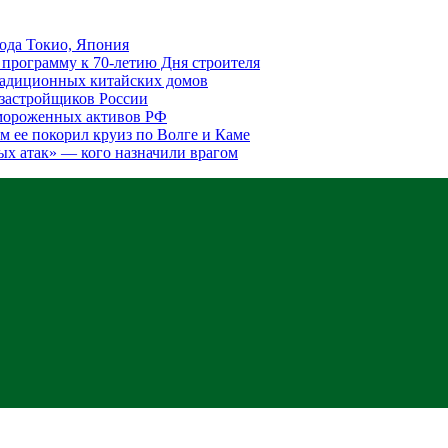
ода Токио, Япония
программу к 70-летию Дня строителя
традиционных китайских домов
 застройщиков России
амороженных активов РФ
ем ее покорил круиз по Волге и Каме
ых атак» — кого назначили врагом