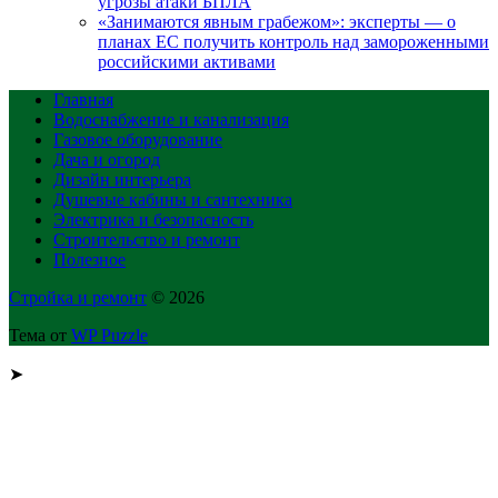
угрозы атаки БПЛА
«Занимаются явным грабежом»: эксперты — о
планах ЕС получить контроль над замороженными
российскими активами
Главная
Водоснабжение и канализация
Газовое оборудование
Дача и огород
Дизайн интерьера
Душевые кабины и сантехника
Электрика и безопасность
Строительство и ремонт
Полезное
Стройка и ремонт
© 2026
Тема от
WP Puzzle
➤