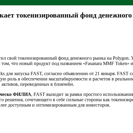
кает токенизированный фонд денежного 
стил свой токенизированный фонд денежного рынка на Polygon.
 том, что новый продукт под названием «Fasanara MMF Token» и
blocks для запуска FAST, согласно объявлению от 21 января. FA
щую роль в обеспечении масштабируемости и расчетов в реально
 активов, переведенных в блокчейн.
ческо ФИЛИА
, FAST выходит за рамки простого использовани
о решения, сочетающего в себе сильные стороны как токенизир
олее доступным и оптимизированным для инвесторов.