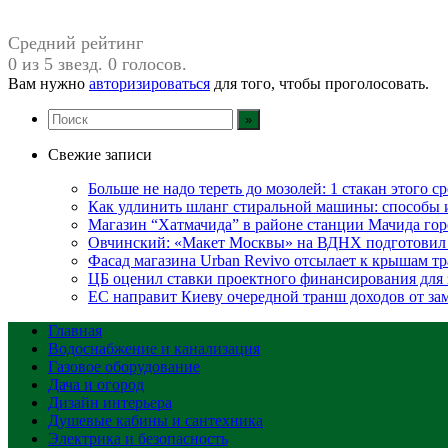
Средний рейтинг
0 из 5 звезд. 0 голосов.
Вам нужно
авторизироваться
для того, чтобы проголосовать.
Свежие записи
Больше не надо тереть до мозолей: 1 стакан этого с
Как удлинить шланг стиральной машины: способы
Магазин “Хатмачида” в районе станции Мачида гор
Овчинский: «Макет Москвы» на ВДНХ подготовил 
Фасад магазина Urban Revivo отсылает к крышам 
ЦБ оценил ставки проектного финансирования для
ЕС направит Киеву очередной транш доходов от з
Главная
Водоснабжение и канализация
Газовое оборудование
Дача и огород
Дизайн интерьера
Душевые кабины и сантехника
Электрика и безопасность