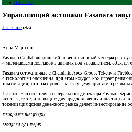
Полезное
Управляющий активами Fasanara запус
Полезное
bekst
Анна Мартынова
Fasanara Capital, лондонский инвестиционный менеджер, запу
4 миллиардами долларов в активах под управлением, объявил о
Fasanara сотрудничала с Chainlink, Apex Group, Tokeny и Fire
с технологией блокчейна, при этом Polygon PoS играет решаю
токенизации, которая привела к растущему принятию реальных
По словам основателя и генерального директора Fasanara
Фран
использует эту инновацию для предоставления инвестиционног
токенизация фонда денежного рынка делает инвестирование б
Изображение: freepik
Designed by Freepik