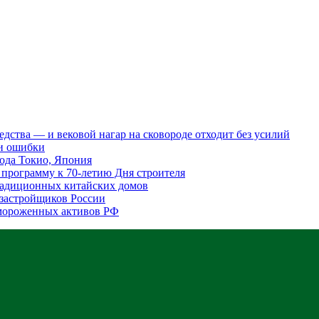
редства — и вековой нагар на сковороде отходит без усилий
 и ошибки
ода Токио, Япония
программу к 70-летию Дня строителя
традиционных китайских домов
 застройщиков России
амороженных активов РФ