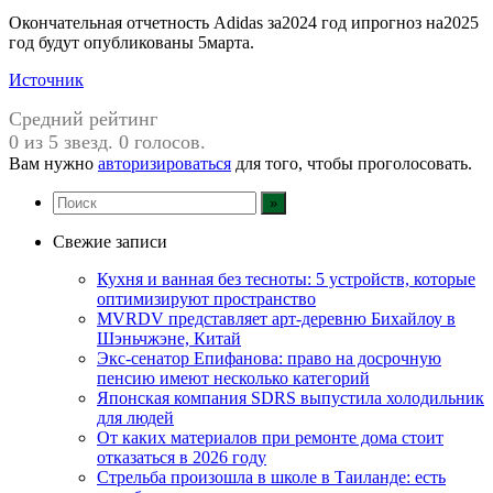
Окончательная отчетность Adidas за2024 год ипрогноз на2025
год будут опубликованы 5марта.
Источник
Средний рейтинг
0 из 5 звезд. 0 голосов.
Вам нужно
авторизироваться
для того, чтобы проголосовать.
Свежие записи
Кухня и ванная без тесноты: 5 устройств, которые
оптимизируют пространство
MVRDV представляет арт-деревню Бихайлоу в
Шэньчжэне, Китай
Экс-сенатор Епифанова: право на досрочную
пенсию имеют несколько категорий
Японская компания SDRS выпустила холодильник
для людей
От каких материалов при ремонте дома стоит
отказаться в 2026 году
Стрельба произошла в школе в Таиланде: есть