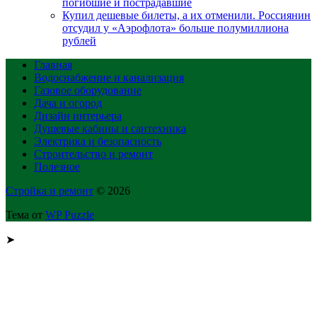
погибшие и пострадавшие
Купил дешевые билеты, а их отменили. Россиянин
отсудил у «Аэрофлота» больше полумиллиона
рублей
Главная
Водоснабжение и канализация
Газовое оборудование
Дача и огород
Дизайн интерьера
Душевые кабины и сантехника
Электрика и безопасность
Строительство и ремонт
Полезное
Стройка и ремонт
© 2026
Тема от
WP Puzzle
➤