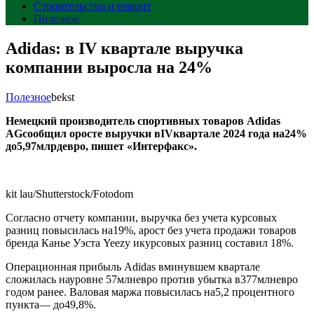
Строительство и ремонт
Полезное
Adidas: в IV квартале выручка
компании выросла на 24%
Полезное
bekst
Немецкий производитель спортивных товаров Adidas
AGсообщил оросте выручки вIVквартале 2024 года на24%
до5,97млрдевро, пишет «Интерфакс».
kit lau/Shutterstock/Fotodom
Согласно отчету компании, выручка без учета курсовых
разниц повысилась на19%, арост без учета продажи товаров
бренда Канье Уэста Yeezy икурсовых разниц составил 18%.
Операционная прибыль Adidas вминувшем квартале
сложилась науровне 57млневро против убытка в377млневро
годом ранее. Валовая маржа повысилась на5,2 процентного
пункта— до49,8%.