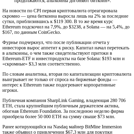
продолжаются, альткоины догоняют биткоин».
На новости по CPI первая криптовалюта отреагировала
скромно — цена биткоина выросла лишь на 2% за последние
сутки, приблизившись к $119 300. В то же время курс
Ethereum подскочил на 7,9%, до $3238, а Solana — на 5,4%, до
$167, по данным CoinGecko.
Фурнье подчеркнул, что после публикации отчета у
инвесторов вырос аппетит к риску. Капитал начал перетекать
в альткоины, о чем также свидетельствуют притоки в
Ethereum-ETF и инвестпродукты на базе Solana: $193 млн и
«скромные» $3,3 млн соответственно.
По словам аналитика, вторая по капитализации криптовалюта
выигрывает не только от спроса на биржевые фонды —
интерес к Ethereum также подогревают корпоративные
игроки.
Публичная компания SharpLink Gaming, владеющая 280 706
ETH, стала крупнейшим публичным держателем актива,
обогнав Ethereum Foundation. За последнюю неделю фирма
приобрела более 50 000 ETH на сумму свыше $73 млн.
Ранее котирующийся на Nasdaq майнер BitMine Immersion
также объявил о привлечении $67,3 млн для покупки