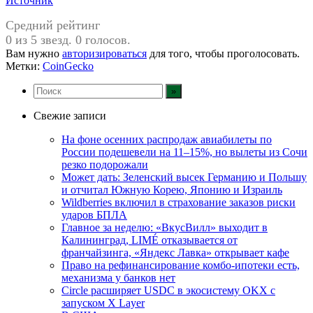
Источник
Средний рейтинг
0 из 5 звезд. 0 голосов.
Вам нужно
авторизироваться
для того, чтобы проголосовать.
Метки:
CoinGecko
Свежие записи
На фоне осенних распродаж авиабилеты по
России подешевели на 11–15%, но вылеты из Сочи
резко подорожали
Может дать: Зеленский высек Германию и Польшу
и отчитал Южную Корею, Японию и Израиль
Wildberries включил в страхование заказов риски
ударов БПЛА
Главное за неделю: «ВкусВилл» выходит в
Калининград, LIMÉ отказывается от
франчайзинга, «Яндекс Лавка» открывает кафе
Право на рефинансирование комбо-ипотеки есть,
механизма у банков нет
Circle расширяет USDC в экосистему OKX с
запуском X Layer