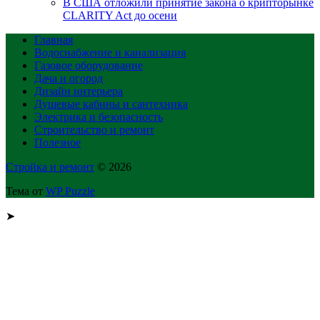
В США отложили принятие закона о крипторынке
CLARITY Act до осени
Главная
Водоснабжение и канализация
Газовое оборудование
Дача и огород
Дизайн интерьера
Душевые кабины и сантехника
Электрика и безопасность
Строительство и ремонт
Полезное
Стройка и ремонт
© 2026
Тема от
WP Puzzle
➤