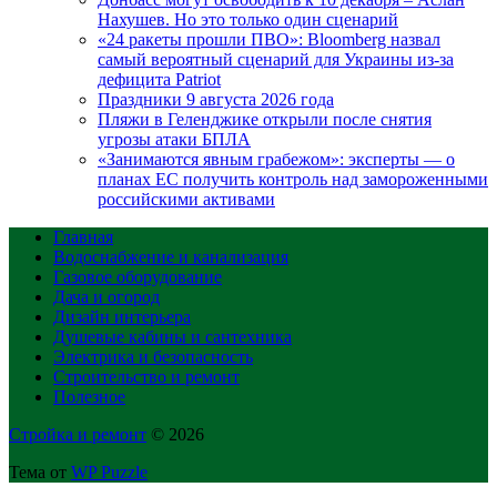
Нахушев. Но это только один сценарий
«24 ракеты прошли ПВО»: Bloomberg назвал
самый вероятный сценарий для Украины из-за
дефицита Patriot
Праздники 9 августа 2026 года
Пляжи в Геленджике открыли после снятия
угрозы атаки БПЛА
«Занимаются явным грабежом»: эксперты — о
планах ЕС получить контроль над замороженными
российскими активами
Главная
Водоснабжение и канализация
Газовое оборудование
Дача и огород
Дизайн интерьера
Душевые кабины и сантехника
Электрика и безопасность
Строительство и ремонт
Полезное
Стройка и ремонт
© 2026
Тема от
WP Puzzle