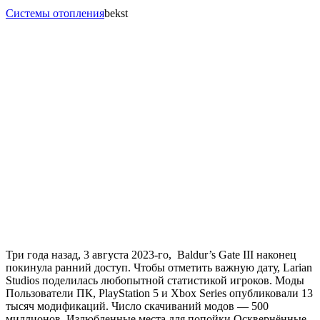
Системы отопления
bekst
Три года назад, 3 августа 2023-го, Baldur’s Gate III наконец
покинула ранний доступ. Чтобы отметить важную дату, Larian
Studios поделилась любопытной статистикой игроков. Моды
Пользователи ПК, PlayStation 5 и Xbox Series опубликовали 13
тысяч модификаций. Число скачиваний модов — 500
миллионов. Излюбленные места для попойки Осквернённые