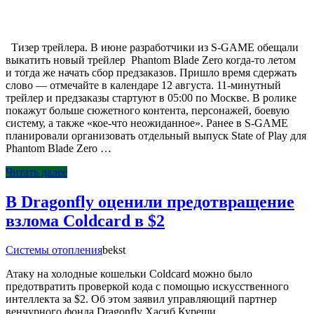
Тизер трейлера. В июне разработчики из S-GAME обещали
выкатить новый трейлер Phantom Blade Zero когда-то летом
и тогда же начать сбор предзаказов. Пришло время сдержать
слово — отмечайте в календаре 12 августа. 11-минутный
трейлер и предзаказы стартуют в 05:00 по Москве. В ролике
покажут больше сюжетного контента, персонажей, боевую
систему, а также «кое-что неожиданное». Ранее в S-GAME
планировали организовать отдельный выпуск State of Play для
Phantom Blade Zero …
Читать далее
В Dragonfly оценили предотвращение
взлома Coldcard в $2
Системы отопления
bekst
Атаку на холодные кошельки Coldcard можно было
предотвратить проверкой кода с помощью искусственного
интеллекта за $2. Об этом заявил управляющий партнер
венчурного фонда Dragonfly Хасиб Куреши.