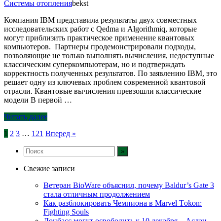
Системы отопления
bekst
Компания IBM представила результаты двух совместных
исследовательских работ с Qedma и Algorithmiq, которые
могут приблизить практическое применение квантовых
компьютеров. Партнеры продемонстрировали подходы,
позволяющие не только выполнять вычисления, недоступные
классическим суперкомпьютерам, но и подтверждать
корректность полученных результатов. По заявлению IBM, это
решает одну из ключевых проблем современной квантовой
отрасли. Квантовые вычисления превзошли классические
модели В первой …
Читать далее
Пагинация
1
2
3
…
121
Вперед »
записей
Свежие записи
Ветеран BioWare объяснил, почему Baldur’s Gate 3
стала отличным продолжением
Как разблокировать Чемпиона в Marvel Tōkon:
Fighting Souls
Донбасс могут освободить к 10 декабря – Аслан