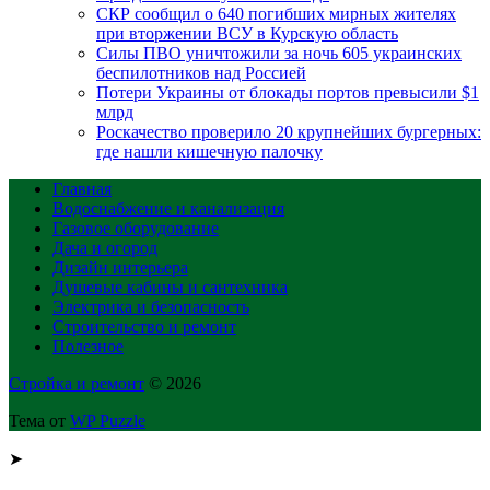
СКР сообщил о 640 погибших мирных жителях
при вторжении ВСУ в Курскую область
Силы ПВО уничтожили за ночь 605 украинских
беспилотников над Россией
Потери Украины от блокады портов превысили $1
млрд
Роскачество проверило 20 крупнейших бургерных:
где нашли кишечную палочку
Главная
Водоснабжение и канализация
Газовое оборудование
Дача и огород
Дизайн интерьера
Душевые кабины и сантехника
Электрика и безопасность
Строительство и ремонт
Полезное
Стройка и ремонт
© 2026
Тема от
WP Puzzle
➤