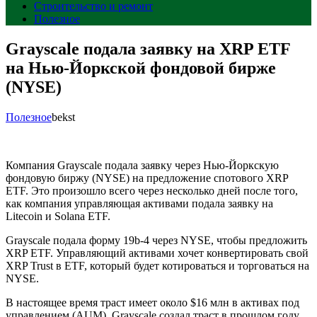
Строительство и ремонт
Полезное
Grayscale подала заявку на XRP ETF
на Нью-Йоркской фондовой бирже
(NYSE)
Полезное
bekst
Компания Grayscale подала заявку через Нью-Йоркскую
фондовую биржу (NYSE) на предложение спотового XRP
ETF. Это произошло всего через несколько дней после того,
как компания управляющая активами подала заявку на
Litecoin и Solana ETF.
Grayscale подала форму 19b-4 через NYSE, чтобы предложить
XRP ETF. Управляющий активами хочет конвертировать свой
XRP Trust в ETF, который будет котироваться и торговаться на
NYSE.
В настоящее время траст имеет около $16 млн в активах под
управлением (AUM). Grayscale создал траст в прошлом году