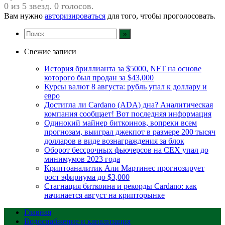
0 из 5 звезд. 0 голосов.
Вам нужно
авторизироваться
для того, чтобы проголосовать.
Свежие записи
История бриллианта за $5000, NFT на основе
которого был продан за $43,000
Курсы валют 8 августа: рубль упал к доллару и
евро
Достигла ли Cardano (ADA) дна? Аналитическая
компания сообщает! Вот последняя информация
Одинокий майнер биткоинов, вопреки всем
прогнозам, выиграл джекпот в размере 200 тысяч
долларов в виде вознаграждения за блок
Оборот бессрочных фьючерсов на CEX упал до
минимумов 2023 года
Криптоаналитик Али Мартинес прогнозирует
рост эфириума до $3,000
Стагнация биткоина и рекорды Cardano: как
начинается август на крипторынке
Главная
Водоснабжение и канализация