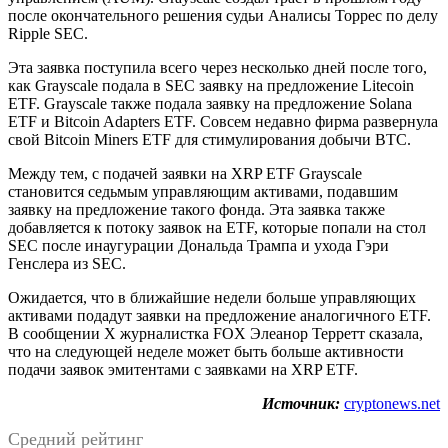
после окончательного решения судьи Аналисы Торрес по делу
Ripple SEC.
Эта заявка поступила всего через несколько дней после того,
как Grayscale подала в SEC заявку на предложение Litecoin
ETF. Grayscale также подала заявку на предложение Solana
ETF и Bitcoin Adapters ETF. Совсем недавно фирма развернула
свой Bitcoin Miners ETF для стимулирования добычи BTC.
Между тем, с подачей заявки на XRP ETF Grayscale
становится седьмым управляющим активами, подавшим
заявку на предложение такого фонда. Эта заявка также
добавляется к потоку заявок на ETF, которые попали на стол
SEC после инаугурации Дональда Трампа и ухода Гэри
Генслера из SEC.
Ожидается, что в ближайшие недели больше управляющих
активами подадут заявки на предложение аналогичного ETF.
В сообщении X журналистка FOX Элеанор Терретт сказала,
что на следующей неделе может быть больше активности
подачи заявок эмитентами с заявками на XRP ETF.
Источник:
cryptonews.net
Средний рейтинг