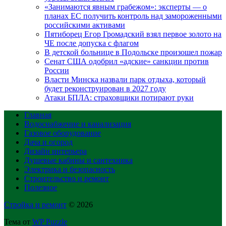
«Занимаются явным грабежом»: эксперты — о
планах ЕС получить контроль над замороженными
российскими активами
Пятиборец Егор Громадский взял первое золото на
ЧЕ после допуска с флагом
В детской больнице в Подольске произошел пожар
Сенат США одобрил «адские» санкции против
России
Власти Минска назвали парк отдыха, который
будет реконструирован в 2027 году
Атаки БПЛА: страховщики потирают руки
Главная
Водоснабжение и канализация
Газовое оборудование
Дача и огород
Дизайн интерьера
Душевые кабины и сантехника
Электрика и безопасность
Строительство и ремонт
Полезное
Стройка и ремонт
© 2026
Тема от
WP Puzzle