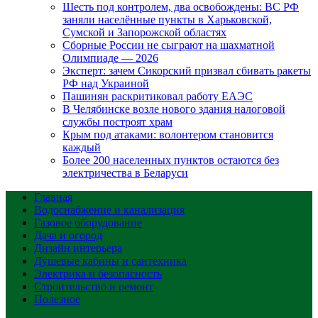
Шесть под контролем, два освобождены: ВС РФ
заняли населённые пункты в Харьковской,
Сумской и Запорожской областях
Сборные России не сыграют на шахматной
Олимпиаде — 2026
Эксперт: зачем Сикорский призвал сбивать ракеты
РФ над Украиной
Пашинян раскритиковал работу ЕАЭС
В Челябинске возле нового здания налоговой
службы построят храм
Крым под атаками: волонтером становится
каждый
Более 200 населенных пунктов остаются без
электричества в Беларуси
Главная
Водоснабжение и канализация
Газовое оборудование
Дача и огород
Дизайн интерьера
Душевые кабины и сантехника
Электрика и безопасность
Строительство и ремонт
Полезное