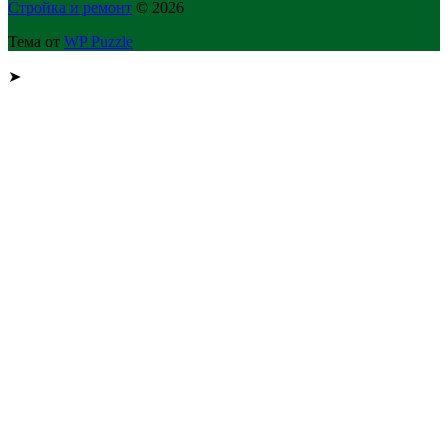
Стройка и ремонт
© 2026
Тема от
WP Puzzle
➤